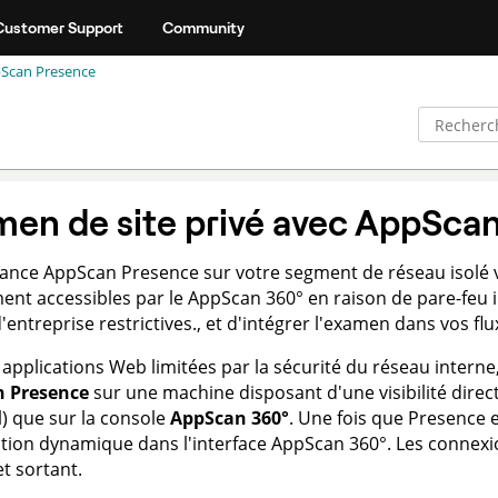
Customer Support
Community
Scan Presence
en de site privé avec
AppScan
tance
AppScan Presence
sur votre segment de réseau isolé 
ent accessibles par le
AppScan 360°
en raison de pare-feu i
'entreprise restrictives.
, et d'intégrer l'examen dans vos
flu
 applications Web limitées par la sécurité du réseau intern
 Presence
sur une machine disposant d'une visibilité direct
l) que sur la console
AppScan 360°
. Une fois que Presence e
ation dynamique dans l'interface
AppScan 360°
. Les connexi
et sortant.