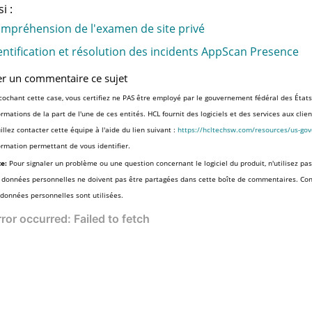
i :
mpréhension de l'examen de site privé
entification et résolution des incidents AppScan Presence
er un commentaire ce sujet
cochant cette case, vous certifiez ne PAS être employé par le gouvernement fédéral des États
ormations de la part de l'une de ces entités. HCL fournit des logiciels et des services aux cli
illez contacter cette équipe à l'aide du lien suivant :
https://hcltechsw.com/resources/us-go
ormation permettant de vous identifier.
e:
Pour signaler un problème ou une question concernant le logiciel du produit, n'utilisez pas
 données personnelles ne doivent pas être partagées dans cette boîte de commentaires. Co
 données personnelles sont utilisées.