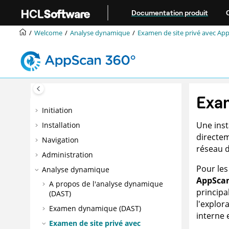
Aller au contenu principal
Documentation produit
Welcome
Analyse dynamique
Examen de site privé avec
App
Exam
Initiation
Une ins
Installation
directem
Navigation
réseau d
Administration
Pour les
Analyse dynamique
AppScan
A propos de l'analyse dynamique
principa
(DAST)
l'explor
Examen dynamique (DAST)
interne 
Examen de site privé avec