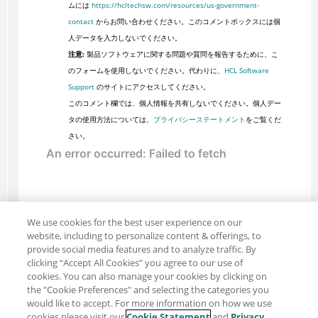
ムには
https://hcltechsw.com/resources/us-government-
contact
からお問い合わせください。このコメントボックスには個
人データを入力しないでください。
注意:
製品ソフトウェアに関する問題や質問を報告するために、こ
のフォームを使用しないでください。代わりに、
HCL Software
Support
のサイトにアクセスしてください。
このコメント欄では、個人情報を共有しないでください。個人デー
タの使用方法については、
プライバシーステートメント
をご覧くだ
さい。
We use cookies for the best user experience on our
website, including to personalize content & offerings, to
provide social media features and to analyze traffic. By
clicking “Accept All Cookies” you agree to our use of
cookies. You can also manage your cookies by clicking on
the "Cookie Preferences" and selecting the categories you
would like to accept. For more information on how we use
cookies please visit our
Cookie Statement
and
Privacy