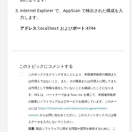
Internet Explorer で、
AppScan
で検出された構成を入
力します。
アドレス
:
および
ポート
:
localhost
4744
このトピックにコメントする
このボックスをクリックすることにより、米国連邦政府の職員また
は代理人ではないこと、また、その職員または代理人に関してまた
は代理として情報を提出していないことを確認したことになりま
す。HCL は、パートナーである Four, Inc を通じて、米国連邦政府
の顧客にソフトウェアおよびサービスを提供しています。このチー
ムには
https://hcltechsw.com/resources/us-government-
contact
からお問い合わせください。このコメントボックスには個
人データを入力しないでください。
注意:
製品ソフトウェアに関する問題や質問を報告するために、こ