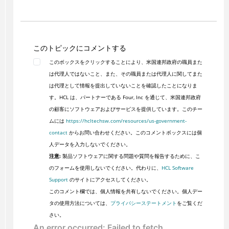
このトピックにコメントする
このボックスをクリックすることにより、米国連邦政府の職員また
は代理人ではないこと、また、その職員または代理人に関してまた
は代理として情報を提出していないことを確認したことになりま
す。HCL は、パートナーである Four, Inc を通じて、米国連邦政府
の顧客にソフトウェアおよびサービスを提供しています。このチー
ムには
https://hcltechsw.com/resources/us-government-
contact
からお問い合わせください。このコメントボックスには個
人データを入力しないでください。
注意:
製品ソフトウェアに関する問題や質問を報告するために、こ
のフォームを使用しないでください。代わりに、
HCL Software
Support
のサイトにアクセスしてください。
このコメント欄では、個人情報を共有しないでください。個人デー
タの使用方法については、
プライバシーステートメント
をご覧くだ
さい。