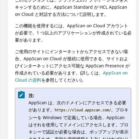
キャンするために、
AppScan
Standard が
HCL
AppScan
on Cloud
と対話する方法について説明します。
この機能を使用するには、
AppScan on Cloud
アカウント
が必要で、1 つ以上のアプリケーションが作成されている必
要があります。
ご使用のサイトにインターネットからアクセスできない場
合、
AppScan on Cloud
が接続に使用できる、サイトおよ
びインターネットにアクセス可能な AppScan Presence が
作成されている必要があります。(詳しくは、
AppScan on
Cloud
の資料
を参照してください)。
注:
AppScan は、次のドメインにアクセスできる必要
があります。
。プロキ
https://cloud.appscan.com/
シーを Windows で定義している場合、AppScan
はそれを使用してドメインにアクセスします。プロ
キシーで認証が必要な場合は、ポップアップが表示
されるため、有効な資格情報を入力しなければなり