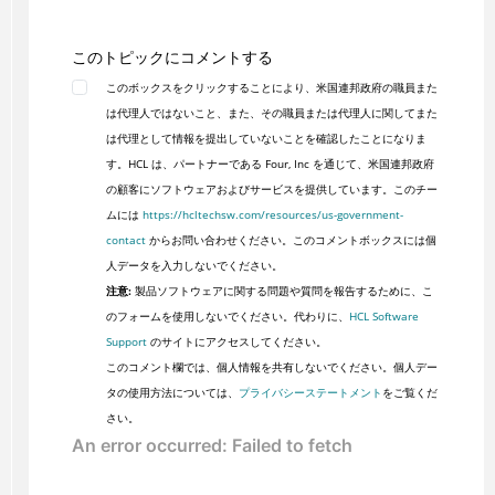
このトピックにコメントする
このボックスをクリックすることにより、米国連邦政府の職員また
は代理人ではないこと、また、その職員または代理人に関してまた
は代理として情報を提出していないことを確認したことになりま
す。HCL は、パートナーである Four, Inc を通じて、米国連邦政府
の顧客にソフトウェアおよびサービスを提供しています。このチー
ムには
https://hcltechsw.com/resources/us-government-
contact
からお問い合わせください。このコメントボックスには個
人データを入力しないでください。
注意:
製品ソフトウェアに関する問題や質問を報告するために、こ
のフォームを使用しないでください。代わりに、
HCL Software
Support
のサイトにアクセスしてください。
このコメント欄では、個人情報を共有しないでください。個人デー
タの使用方法については、
プライバシーステートメント
をご覧くだ
さい。