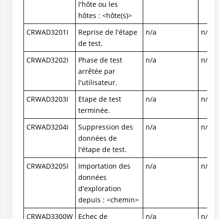
l'hôte ou les
hôtes : <hôte(s)>
CRWAD3201I
Reprise de l'étape
n/a
n/a
de test.
CRWAD3202I
Phase de test
n/a
n/a
arrêtée par
l'utilisateur.
CRWAD3203I
Etape de test
n/a
n/a
terminée.
CRWAD3204I
Suppression des
n/a
n/a
données de
l'étape de test.
CRWAD3205I
Importation des
n/a
n/a
données
d'exploration
depuis : <chemin>
CRWAD3300W
Echec de
n/a
n/a