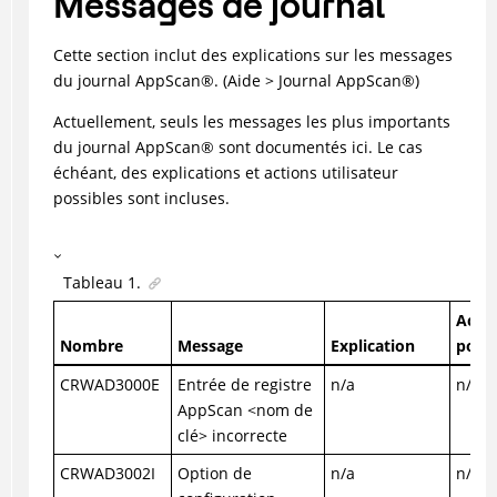
Messages de journal
Cette section inclut des explications sur les messages
du journal
AppScan
®
. (Aide > Journal
AppScan
®
)
Actuellement, seuls les messages les plus importants
du journal
AppScan
®
sont documentés ici. Le cas
échéant, des explications et actions utilisateur
possibles sont incluses.
Tableau
1
.
Actio
Nombre
Message
Explication
possi
CRWAD3000E
Entrée de registre
n/a
n/a
AppScan <nom de
clé> incorrecte
CRWAD3002I
Option de
n/a
n/a