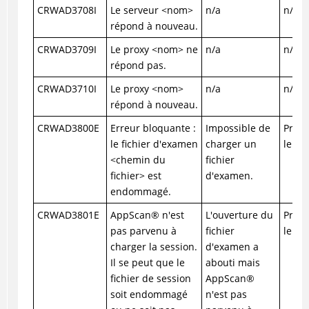
CRWAD3708I
Le serveur <nom>
n/a
n/a
répond à nouveau.
CRWAD3709I
Le proxy <nom> ne
n/a
n/a
répond pas.
CRWAD3710I
Le proxy <nom>
n/a
n/a
répond à nouveau.
CRWAD3800E
Erreur bloquante :
Impossible de
Prene
le fichier d'examen
charger un
le su
<chemin du
fichier
fichier> est
d'examen.
endommagé.
CRWAD3801E
AppScan
®
n'est
L'ouverture du
Prene
pas parvenu à
fichier
le su
charger la session.
d'examen a
Il se peut que le
abouti mais
fichier de session
AppScan
®
soit endommagé
n'est pas