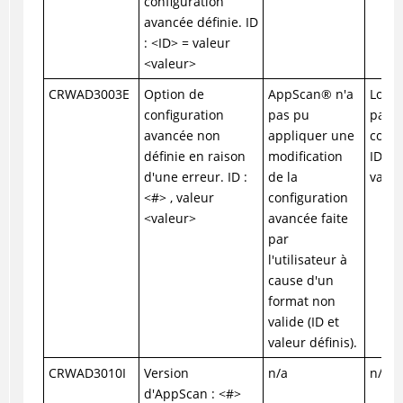
configuration
avancée définie. ID
: <ID> = valeur
<valeur>
CRWAD3003E
Option de
AppScan
®
n'a
Local
configuration
pas pu
para
avancée non
appliquer une
confi
définie en raison
modification
ID et 
d'une erreur. ID :
de la
valeu
<#> , valeur
configuration
<valeur>
avancée faite
par
l'utilisateur à
cause d'un
format non
valide (ID et
valeur définis).
CRWAD3010I
Version
n/a
n/a
d'AppScan : <#>