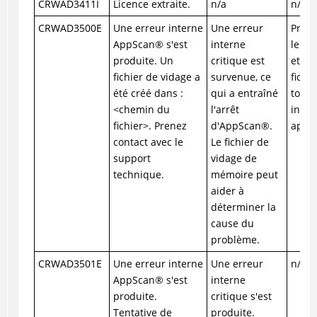
CRWAD3411I
Licence extraite.
n/a
n/a
CRWAD3500E
Une erreur interne
Une erreur
Prene
AppScan
®
s'est
interne
le se
produite. Un
critique est
et fo
fichier de vidage a
survenue, ce
fichi
été créé dans :
qui a entraîné
toute
<chemin du
l'arrêt
infor
fichier>. Prenez
d'
AppScan
®
.
appro
contact avec le
Le fichier de
support
vidage de
technique.
mémoire peut
aider à
déterminer la
cause du
problème.
CRWAD3501E
Une erreur interne
Une erreur
n/a
AppScan
®
s'est
interne
produite.
critique s'est
Tentative de
produite.