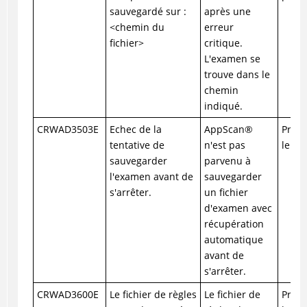
sauvegardé sur :
après une
<chemin du
erreur
fichier>
critique.
L'examen se
trouve dans le
chemin
indiqué.
CRWAD3503E
Echec de la
AppScan
®
Prene
tentative de
n'est pas
le su
sauvegarder
parvenu à
l'examen avant de
sauvegarder
s'arrêter.
un fichier
d'examen avec
récupération
automatique
avant de
s'arrêter.
CRWAD3600E
Le fichier de règles
Le fichier de
Prene