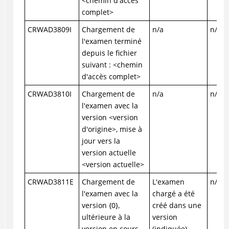
<chemin d'accès
complet>
CRWAD3809I
Chargement de
n/a
n/a
l'examen terminé
depuis le fichier
suivant : <chemin
d'accès complet>
CRWAD3810I
Chargement de
n/a
n/a
l'examen avec la
version <version
d'origine>, mise à
jour vers la
version actuelle
<version actuelle>
CRWAD3811E
Chargement de
L'examen
n/a
l'examen avec la
chargé a été
version {0},
créé dans une
ultérieure à la
version
version en cours
(indiquée)