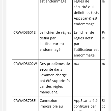
est endommagé.
règles de
le su
sécurité qui
définit les tests
AppScan
®
est
endommagé.
CRWAD3601E
Le fichier de règles
Le fichier de
Prene
défini par
règles défini
le su
l'utilisateur est
par
endommagé.
l'utilisateur est
endommagé.
CRWAD3602W
Des problèmes de
n/a
n/a
sécurité dans
l'examen chargé
ont été supprimés
car des règles
manquent.
CRWAD3703E
Connexion
AppScan a été
Si vo
impossible au
configuré par
conce