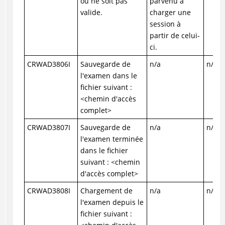
ou ne soit pas
parvenu à
valide.
charger une
session à
partir de celui-
ci.
CRWAD3806I
Sauvegarde de
n/a
n/a
l'examen dans le
fichier suivant :
<chemin d'accès
complet>
CRWAD3807I
Sauvegarde de
n/a
n/a
l'examen terminée
dans le fichier
suivant : <chemin
d'accès complet>
CRWAD3808I
Chargement de
n/a
n/a
l'examen depuis le
fichier suivant :