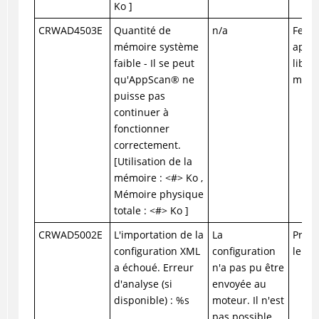
Ko ]
CRWAD4503E
Quantité de
n/a
Ferme
mémoire système
appli
faible - Il se peut
libér
qu'
AppScan
®
ne
mémo
puisse pas
continuer à
fonctionner
correctement.
[Utilisation de la
mémoire : <#> Ko ,
Mémoire physique
totale : <#> Ko ]
CRWAD5002E
L'importation de la
La
Prene
configuration XML
configuration
le su
a échoué. Erreur
n'a pas pu être
d'analyse (si
envoyée au
disponible) : %s
moteur. Il n'est
pas possible