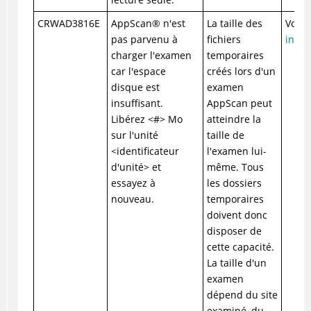
CRWAD3816E
AppScan
®
n'est
La taille des
Voir 
pas parvenu à
fichiers
insuf
charger l'examen
temporaires
car l'espace
créés lors d'un
disque est
examen
insuffisant.
AppScan peut
Libérez <#> Mo
atteindre la
sur l'unité
taille de
<identificateur
l'examen lui-
d'unité> et
même. Tous
essayez à
les dossiers
nouveau.
temporaires
doivent donc
disposer de
cette capacité.
La taille d'un
examen
dépend du site
examiné, du