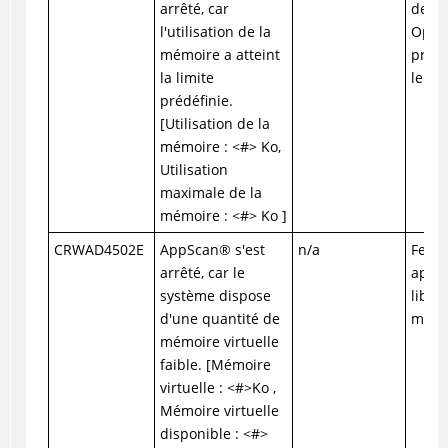
arrêté, car
de mé
l'utilisation de la
Optio
mémoire a atteint
prene
la limite
le su
prédéfinie.
[Utilisation de la
mémoire : <#> Ko,
Utilisation
maximale de la
mémoire : <#> Ko ]
CRWAD4502E
AppScan
®
s'est
n/a
Ferme
arrêté, car le
appli
système dispose
libér
d'une quantité de
mémo
mémoire virtuelle
faible. [Mémoire
virtuelle : <#>Ko ,
Mémoire virtuelle
disponible : <#>