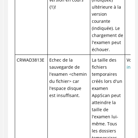
{1}!
ultérieure à la
version
courante
(indiquée). Le
chargement de
l'examen peut
échouer.
CRWAD3813E
Echec de la
La taille des
Voir 
sauvegarde de
fichiers
insuf
l'examen <chemin
temporaires
du fichier> car
créés lors d'un
l'espace disque
examen
est insuffisant.
AppScan peut
atteindre la
taille de
l'examen lui-
même. Tous
les dossiers
temporaires