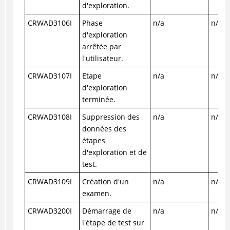
d'exploration.
CRWAD3106I
Phase
n/a
n/a
d'exploration
arrêtée par
l'utilisateur.
CRWAD3107I
Etape
n/a
n/a
d'exploration
terminée.
CRWAD3108I
Suppression des
n/a
n/a
données des
étapes
d'exploration et de
test.
CRWAD3109I
Création d'un
n/a
n/a
examen.
CRWAD3200I
Démarrage de
n/a
n/a
l'étape de test sur