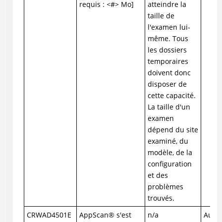
requis : <#> Mo]
atteindre la
taille de
l'examen lui-
même. Tous
les dossiers
temporaires
doivent donc
disposer de
cette capacité.
La taille d'un
examen
dépend du site
examiné, du
modèle, de la
configuration
et des
problèmes
trouvés.
CRWAD4501E
AppScan
®
s'est
n/a
Augme