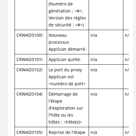
(Numéro de
génération : <#>,
Version des règles
de sécurité : <#>)
CRWAD3100I
Nouveau
n/a
n/a
processus
AppScan démarré.
CRWAD3101I
AppScan quitté.
n/a
n/a
CRWAD3102I
Le port du proxy
n/a
n/a
AppScan est
<numéro de port>
CRWAD3104I
Démarrage de
n/a
n/a
l'étape
d'exploration sur
l'hôte ou les
hôtes : <hôte(s)>
CRWAD3105I
Reprise de l'étape
n/a
n/a