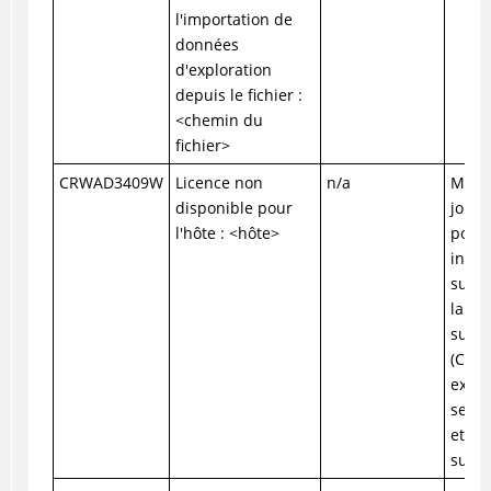
l'importation de
données
d'exploration
depuis le fichier :
<chemin du
fichier>
CRWAD3409W
Licence non
n/a
Mette
disponible pour
jour 
l'hôte : <hôte>
pour 
indiq
suppr
la li
supp
(Conf
exame
serve
et d
suppl