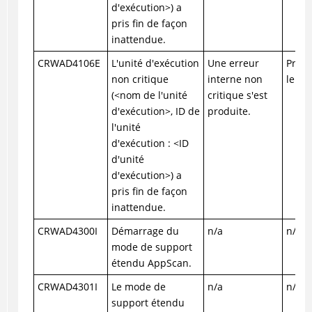
d'exécution>) a
pris fin de façon
inattendue.
CRWAD4106E
L'unité d'exécution
Une erreur
Prene
non critique
interne non
le su
(<nom de l'unité
critique s'est
d'exécution>, ID de
produite.
l'unité
d'exécution : <ID
d'unité
d'exécution>) a
pris fin de façon
inattendue.
CRWAD4300I
Démarrage du
n/a
n/a
mode de support
étendu AppScan.
CRWAD4301I
Le mode de
n/a
n/a
support étendu