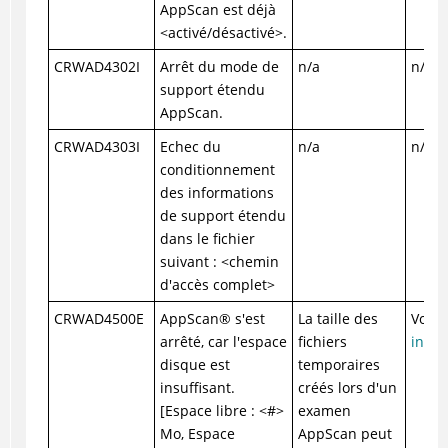
AppScan est déjà
<activé/désactivé>.
CRWAD4302I
Arrêt du mode de
n/a
n/a
support étendu
AppScan.
CRWAD4303I
Echec du
n/a
n/a
conditionnement
des informations
de support étendu
dans le fichier
suivant : <chemin
d'accès complet>
CRWAD4500E
AppScan
®
s'est
La taille des
Voir 
arrêté, car l'espace
fichiers
insuf
disque est
temporaires
insuffisant.
créés lors d'un
[Espace libre : <#>
examen
Mo, Espace
AppScan peut