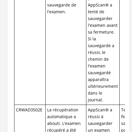
sauvegarde de
AppScan
®
a
l'examen.
tenté de
sauvegarder
l'examen avant
sa fermeture.
Si la
sauvegarde a
réussi, le
chemin de
l'examen
sauvegardé
apparaîtra
ultérieurement
dans le
journal.
CRWAD3502E
La récupération
AppScan
®
a
Tente
automatique a
réussi à
fichi
abouti. L'examen
sauvegarder
sauve
récupéré a été
un examen
pours