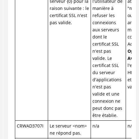
serveur {0} pour la
l'utilisateur de
attaq
raison suivante : le
manière à
"man-
certificat SSL n'est
refuser les
ou au
pas valide.
connexions
annul
aux serveurs
modif
dont le
confi
certificat SSL
Accé
n'est pas
Optio
valide. Le
Avan
certificat SSL
l'ent
du serveur
Https
d'applications
et ch
n'est pas
valeu
valide et une
connexion ne
peut donc pas
être établie.
CRWAD3707I
Le serveur <nom>
n/a
n/a
ne répond pas.