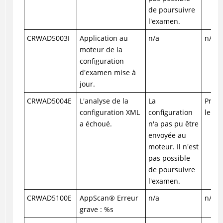
de poursuivre
l'examen.
CRWAD5003I
Application au
n/a
n/a
moteur de la
configuration
d'examen mise à
jour.
CRWAD5004E
L'analyse de la
La
Prene
configuration XML
configuration
le su
a échoué.
n'a pas pu être
envoyée au
moteur. Il n'est
pas possible
de poursuivre
l'examen.
CRWAD5100E
AppScan
®
Erreur
n/a
n/a
grave : %s