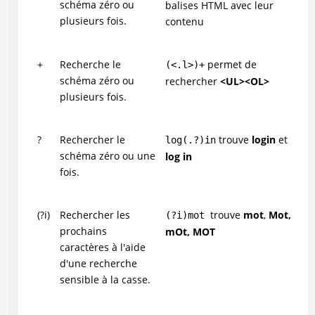
schéma zéro ou
balises HTML avec leur
plusieurs fois.
contenu
+
Recherche le
permet de
(<.l>)+
schéma zéro ou
rechercher
<UL><OL>
plusieurs fois.
?
Rechercher le
trouve
login
et
log(.?)in
schéma zéro ou une
log in
fois.
(?i)
Rechercher les
trouve
mot
,
Mot,
(?i)mot
prochains
mOt, MOT
caractères à l'aide
d'une recherche
sensible à la casse.