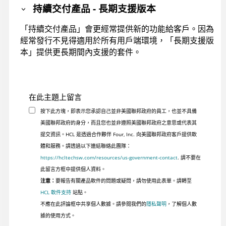
持續交付產品 - 長期支援版本
「持續交付產品」會更經常提供新的功能給客戶。因為
經常發行不見得適用於所有用戶端環境，「長期支援版
本」提供更長期間內支援的套件。
在此主題上留言
按下此方塊，即表示您承認自己並非美國聯邦政府的員工，也並不具備
美國聯邦政府的身分，而且您也並非遵照美國聯邦政府之意思或代表其
提交資訊。HCL 是透過合作夥伴 Four, Inc. 向美國聯邦政府客戶提供軟
體和服務。請透過以下連結聯絡此團隊：
https://hcltechsw.com/resources/us-government-contact
. 請不要在
此留言方框中提供個人資料。
注意：
要報告有關產品軟件的問題或疑問，請勿使用此表單。請轉至
HCL 軟件支持
站點。
不應在此評論框中共享個人數據。請參閱我們的
隱私聲明
，了解個人數
據的使用方式。