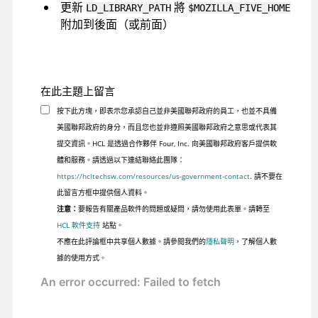
更新
將
LD_LIBRARY_PATH
$MOZILLA_FIVE_HOME
附加到後面（或前面）
在此主題上留言
按下此方塊，即表示您承認自己並非美國聯邦政府的員工，也並不具備
美國聯邦政府的身分，而且您也並非遵照美國聯邦政府之意思或代表其
提交資訊。HCL 是透過合作夥伴 Four, Inc. 向美國聯邦政府客戶提供軟
體和服務。請透過以下連結聯絡此團隊：
https://hcltechsw.com/resources/us-government-contact
. 請不要在
此留言方框中提供個人資料。
注意：
要報告有關產品軟件的問題或疑問，請勿使用此表單。請轉至
HCL 軟件支持
站點。
不應在此評論框中共享個人數據。請參閱我們的
隱私聲明
，了解個人數
據的使用方式。