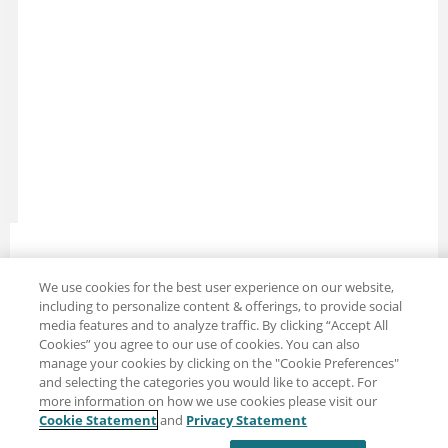
We use cookies for the best user experience on our website,
分享：電子郵件
推特
including to personalize content & offerings, to provide social
media features and to analyze traffic. By clicking “Accept All
免責聲明
隱私
使用條款
Cookies” you agree to our use of cookies. You can also
manage your cookies by clicking on the "Cookie Preferences"
Cookie Settings
and selecting the categories you would like to accept. For
more information on how we use cookies please visit our
Cookie Statement
and
Privacy Statement