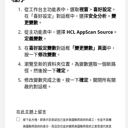
從工作台主功能表中，選取
視窗
>
喜好設定
。
在「喜好設定」對話框中，選擇
安全分析
>
變
更變數
。
從主功能表中，選擇
HCL AppScan Source
>
定義變數
。
在
喜好設定
變數
對話框
「變更變數」頁面
中，
按一下
修改變數
。
瀏覽至新的資料夾位置，為變數選取一個新路
徑，然後按一下
確定
。
修改變數完成之後，按一下
確定
，關閉所有開
啟的對話框。
在此主題上留言
按下此方塊，即表示您承認自己並非美國聯邦政府的員工，也並不具備
美國聯邦政府的身分，而且您也並非遵照美國聯邦政府之意思或代表其