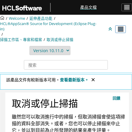
跳转到主要内容
產品文檔
Welcome
延伸產品功能
HCL®AppScan® Source for Development (Eclipse Plug-
in)
掃描工作區、專案和檔案
取消或停止掃描
該產品文件有較新版本可用。
查看最新版本。
回饋
取消或停止掃描
雖然您可以取消進行中的掃描，但取消掃描會使這項掃
描的資料全部消失。或者，您也可以停止掃描來中止
它，並以到目前為止所發現的結果來產生評量。