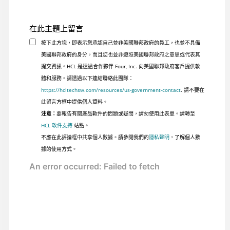
在此主題上留言
按下此方塊，即表示您承認自己並非美國聯邦政府的員工，也並不具備
美國聯邦政府的身分，而且您也並非遵照美國聯邦政府之意思或代表其
提交資訊。HCL 是透過合作夥伴 Four, Inc. 向美國聯邦政府客戶提供軟
體和服務。請透過以下連結聯絡此團隊：
https://hcltechsw.com/resources/us-government-contact
. 請不要在
此留言方框中提供個人資料。
注意：
要報告有關產品軟件的問題或疑問，請勿使用此表單。請轉至
HCL 軟件支持
站點。
不應在此評論框中共享個人數據。請參閱我們的
隱私聲明
，了解個人數
據的使用方式。