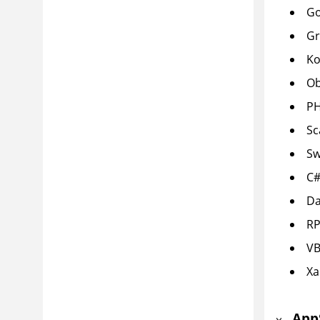
Go
Gr
Ko
Ob
P
Sc
Sw
C
Da
R
V
Xa
App