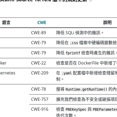
語言
CWE
說明
CWE-89
降低 SQLi 偵測中的雜訊。
CWE-79
降低在
檔案中硬編碼變數檢
.css
CWE-79
降低
檢查時產生的雜訊
fprintf
cker
CWE-22
檢查是否在 DockerFile 中新
bernetes
CWE-209
在
配置檔中新增檢查殘留
.yaml
制。
CWE-78
搜尋
的內
Runtime.getRunTime()
CWE-757
擴充我們檢查為不安全或破損項
CWE-916
檢查
與
PBEKeySpec
PBEParamete
迭代次數。