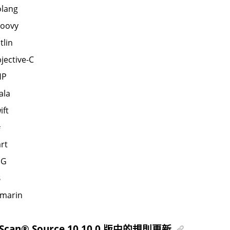
lang
oovy
tlin
jective-C
HP
ala
ift
#
rt
PG
B
marin
Scan
®
Source
10.10.0 版中的規則更新