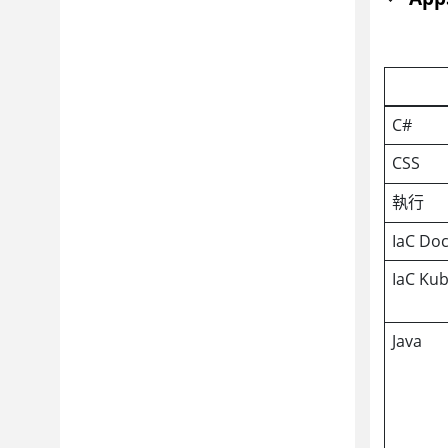
C#
CSS
執行
IaC Do
IaC Ku
Java