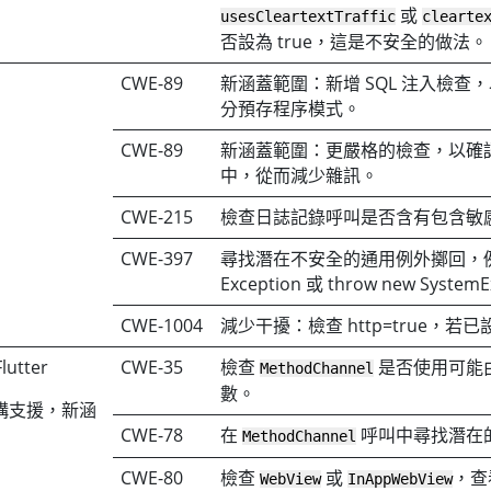
或
usesCleartextTraffic
clearte
否設為 true，這是不安全的做法。
CWE-89
新涵蓋範圍：新增 SQL 注入檢查，
分預存程序模式。
CWE-89
新涵蓋範圍：更嚴格的檢查，以確
中，從而減少雜訊。
CWE-215
檢查日誌記錄呼叫是否含有包含敏
CWE-397
尋找潛在不安全的通用例外擲回，例如 
Exception 或 throw new System
CWE-1004
減少干擾：檢查 http=true，
lutter
CWE-35
檢查
是否使用可能
MethodChannel
數。
構支援，新涵
）
CWE-78
在
呼叫中尋找潛在的
MethodChannel
CWE-80
檢查
或
，查看
WebView
InAppWebView