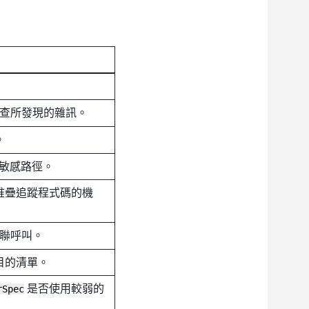
查所發現的雜訊。
。
增了敏感路徑。
堆疊追蹤程式碼的機
聯呼叫。
目的清單。
是否使用較弱的
rSpec