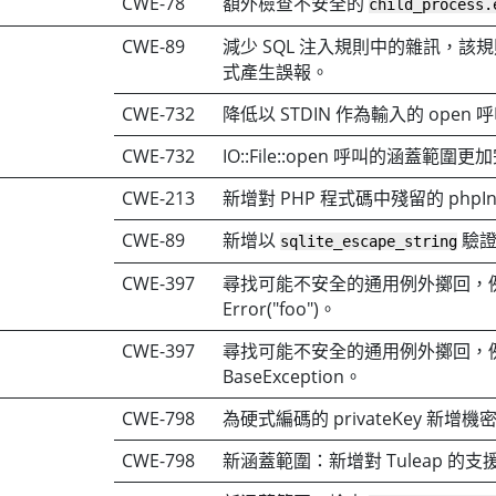
CWE-78
額外檢查不安全的
child_process.
CWE-89
減少 SQL 注入規則中的雜訊，該
式產生誤報。
CWE-732
降低以 STDIN 作為輸入的 ope
CWE-732
IO::File::open 呼叫的涵蓋範圍
CWE-213
新增對 PHP 程式碼中殘留的 phpI
CWE-89
新增以
驗證
sqlite_escape_string
CWE-397
尋找可能不安全的通用例外擲回，例如
Error("foo")。
CWE-397
尋找可能不安全的通用例外擲回，例如 
BaseException。
CWE-798
為硬式編碼的 privateKey 新增
CWE-798
新涵蓋範圍：新增對 Tuleap 的支