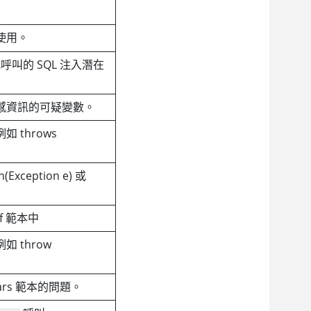
使用。
 樣式呼叫的 SQL 注入潛在
感資訊的可疑變數。
throws
。
xception e) 或
f 範本中
 throw
bars 範本的問題。