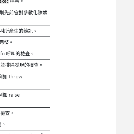
呼叫。
exec
規則先前會對參數化陳述
n 呼叫所產生的雜訊。
更加完整。
nfo 呼叫的檢查。
並排除發現的檢查。
 throw
raise
機密檢查。
援。