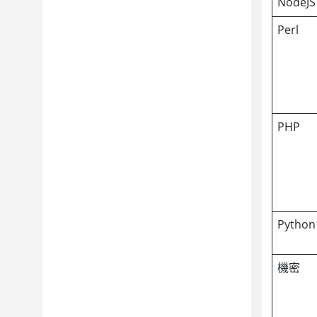
NodeJS
Perl
PHP
Python
機密