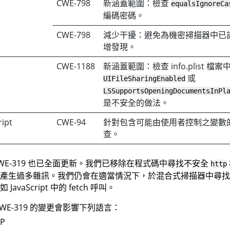
CWE-798
新涵蓋範圍：檢查
equalsIgnoreCa
編碼密碼。
CWE-798
減少干擾：避免為機密掃描器中已註解
增發現。
CWE-1188
新涵蓋範圍：檢查 info.plist 檔案
或
UIFileSharingEnabled
LSSupportsOpeningDocumentsInPl
是不安全的做法。
ript
CWE-94
針對包含可能由使用者控制之變數的 
查。
WE-319 也已全面更新。我們已移除在程式碼中尋找不安全
http
產生過多雜訊。我們仍會在適當情況下，於混合式掃描器中尋找
JavaScript 中的 fetch 呼叫。
CWE-319 的變更會影響下列語言：
SP