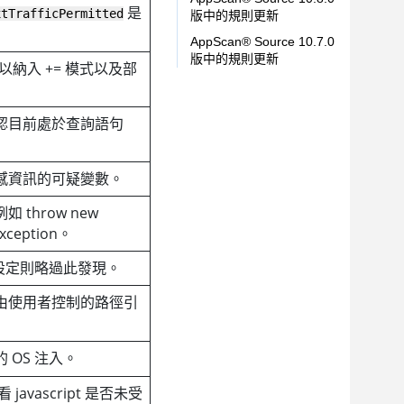
是
xtTrafficPermitted
版中的規則更新
AppScan
®
Source
10.7.0
版中的規則更新
以納入 += 模式以及部
認目前處於查詢語句
感資訊的可疑變數。
throw new
Exception。
若已設定則略過此發現。
由使用者控制的路徑引
 OS 注入。
 javascript 是否未受