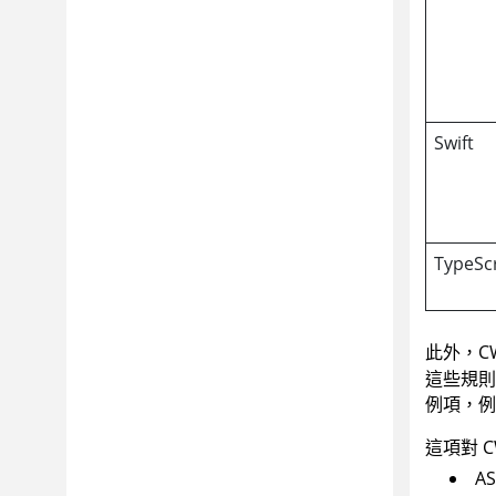
Swift
TypeSc
此外，C
這些規則
例項，例如 
這項對 
A