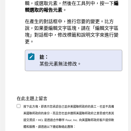
輯，或選取元素，然後在工具列中，按一下
編
輯選取的報告元素
。
在產生的對話框中，進行您要的變更。比方
說，如果要編輯文字區塊，請在「編輯文字區
塊」對話框中，修改標籤和說明文字來進行變
更。
註：
某些元素無法修改。
在此主題上留言
按下此方塊，即表示您承認自己並非美國聯邦政府的員工，也並不具備
美國聯邦政府的身分，而且您也並非遵照美國聯邦政府之意思或代表其
提交資訊。HCL 是透過合作夥伴 Four, Inc. 向美國聯邦政府客戶提供軟
體和服務。請透過以下連結聯絡此團隊：