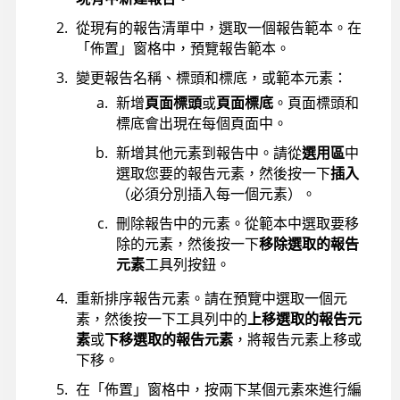
從現有的報告清單中，選取一個報告範本。在
「佈置」窗格中，預覽報告範本。
變更報告名稱、標頭和標底，或範本元素：
新增
頁面標頭
或
頁面標底
。頁面標頭和
標底會出現在每個頁面中。
新增其他元素到報告中。請從
選用區
中
選取您要的報告元素，然後按一下
插入
（必須分別插入每一個元素）。
刪除報告中的元素。從範本中選取要移
除的元素，然後按一下
移除選取的報告
元素
工具列按鈕。
重新排序報告元素。請在預覽中選取一個元
素，然後按一下工具列中的
上移選取的報告元
素
或
下移選取的報告元素
，將報告元素上移或
下移。
在「佈置」窗格中，按兩下某個元素來進行編