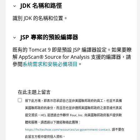
JDK 名稱和路徑
識別 JDK 的名稱和位置。
JSP 專案的預設編譯器
既有的
Tomcat 9
即是預設 JSP 編譯器設定。如果要瞭
解
AppScan
®
Source for Analysis
支援的編譯器，請
參閱
系統需求和安裝必備項目
。
在此主題上留言
按下此方塊，即表示您承認自己並非美國聯邦政府的員工，也並不具備
美國聯邦政府的身分，而且您也並非遵照美國聯邦政府之意思或代表其
提交資訊。HCL 是透過合作夥伴 Four, Inc. 向美國聯邦政府客戶提供軟
體和服務。請透過以下連結聯絡此團隊：
https://hcltechsw.com/resources/us-government-contact
. 請不要在
此留言方框中提供個人資料。