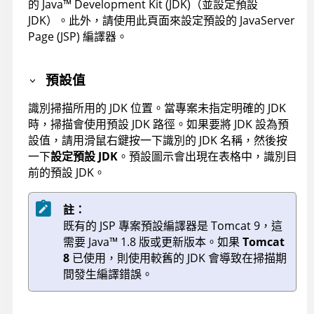
的
Java
™
Development Kit (JDK)（並設定預設
JDK）。此外，請使用此頁面來設定預設的 JavaServer
Page (JSP) 編譯器。
預設值
識別掃描所用的 JDK 位置。當專案未指定明確的 JDK
時，掃描會使用預設 JDK 路徑。如果要將 JDK 設為預
設值，請用滑鼠右鍵按一下識別的 JDK 名稱，然後按
一下
設定預設 JDK
。預設圖示會出現在表格中，識別目
前的預設 JDK。
註：
既有的 JSP 專案預設編譯器是
Tomcat 9
，這
需要
Java
™
1.8 版或更新版本。如果
Tomcat
8
已使用，則使用較舊的 JDK 會導致在掃描期
間發生編譯錯誤。