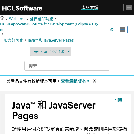
跳转到主要内容
產品文檔
Welcome
延伸產品功能
HCL®AppScan® Source for Development (Eclipse Plug-
in)
一般喜好設定
Java™ 和 JavaServer Pages
該產品文件有較新版本可用。
查看最新版本。
回饋
Java
™
和 JavaServer
Pages
請使用這個喜好設定頁面來新增、修改或刪除用於掃描