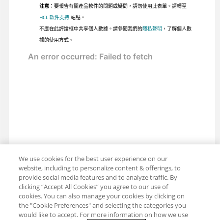
注意：
要報告有關產品軟件的問題或疑問，請勿使用此表單。請轉至
HCL 軟件支持
站點。
不應在此評論框中共享個人數據。請參閱我們的
隱私聲明
，了解個人數
據的使用方式。
We use cookies for the best user experience on our
website, including to personalize content & offerings, to
provide social media features and to analyze traffic. By
clicking “Accept All Cookies” you agree to our use of
cookies. You can also manage your cookies by clicking on
the "Cookie Preferences" and selecting the categories you
would like to accept. For more information on how we use