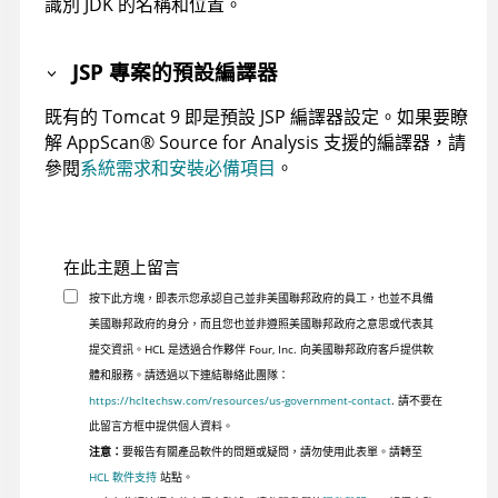
識別 JDK 的名稱和位置。
JSP 專案的預設編譯器
既有的
Tomcat 9
即是預設 JSP 編譯器設定。如果要瞭
解
AppScan
®
Source for Analysis
支援的編譯器，請
參閱
系統需求和安裝必備項目
。
在此主題上留言
按下此方塊，即表示您承認自己並非美國聯邦政府的員工，也並不具備
美國聯邦政府的身分，而且您也並非遵照美國聯邦政府之意思或代表其
提交資訊。HCL 是透過合作夥伴 Four, Inc. 向美國聯邦政府客戶提供軟
體和服務。請透過以下連結聯絡此團隊：
https://hcltechsw.com/resources/us-government-contact
. 請不要在
此留言方框中提供個人資料。
注意：
要報告有關產品軟件的問題或疑問，請勿使用此表單。請轉至
HCL 軟件支持
站點。