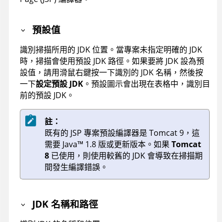
預設值
識別掃描所用的 JDK 位置。當專案未指定明確的 JDK
時，掃描會使用預設 JDK 路徑。如果要將 JDK 設為預
設值，請用滑鼠右鍵按一下識別的 JDK 名稱，然後按
一下
設定預設 JDK
。預設圖示會出現在表格中，識別目
前的預設 JDK。
註：
既有的 JSP 專案預設編譯器是
Tomcat 9
，這
需要
Java
™
1.8 版或更新版本。如果
Tomcat
8
已使用，則使用較舊的 JDK 會導致在掃描期
間發生編譯錯誤。
JDK 名稱和路徑