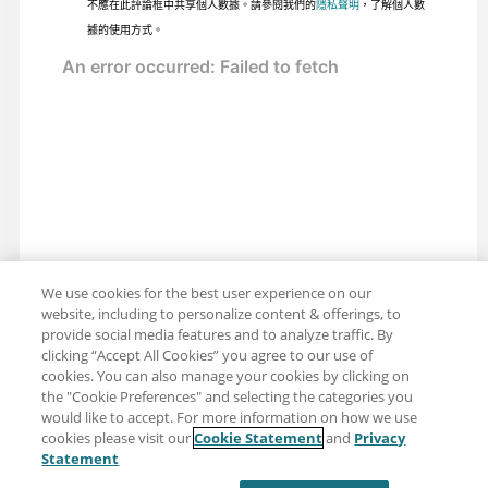
不應在此評論框中共享個人數據。請參閱我們的
隱私聲明
，了解個人數
據的使用方式。
We use cookies for the best user experience on our
website, including to personalize content & offerings, to
provide social media features and to analyze traffic. By
clicking “Accept All Cookies” you agree to our use of
cookies. You can also manage your cookies by clicking on
the "Cookie Preferences" and selecting the categories you
would like to accept. For more information on how we use
cookies please visit our
Cookie Statement
and
Privacy
分享：電子郵件
推特
Statement
免責聲明
隱私
使用條款