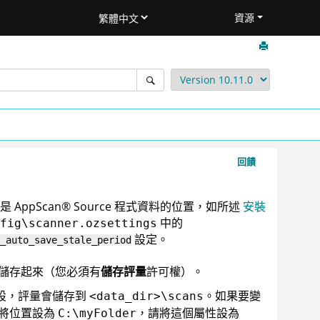
資源
回饋
是
AppScan
®
Source
程式資料的位置，如所述
安裝
中的
fig\scanner.ozsettings
設定。
_auto_save_stale_period
儲存起來（您必須有
儲存評量
許可權）。
設，評量會儲存到
。如果要變
<data_dir>\scans
將位置設為
，請將這個屬性設為
C:\myFolder