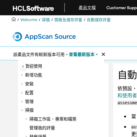
跳转到主要内容
產品文檔
Customer Supp
Welcome
掃描
開啟及儲存評量
自動儲存評量
該產品文件有較新版本可用。
查看最新版本。
歡迎使用
自動
新增功能
安裝
依預設
配置
和使用者
管理
assessme
掃描
掃描工作區、專案和檔案
as
管理我的評量
更
發佈評量