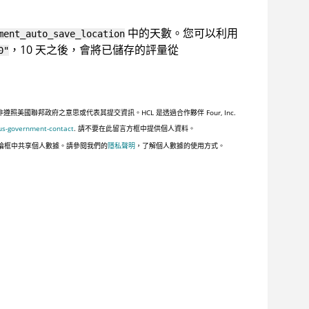
中的天數。您可以利用
ment_auto_save_location
，10 天之後，會將已儲存的評量從
0"
聯邦政府之意思或代表其提交資訊。HCL 是透過合作夥伴 Four, Inc.
us-government-contact
. 請不要在此留言方框中提供個人資料。
論框中共享個人數據。請參閱我們的
隱私聲明
，了解個人數據的使用方式。