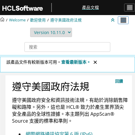
跳转到主要内容
產品文檔
Welcome
歡迎使用
遵守美國政府法規
該產品文件有較新版本可用。
查看最新版本。
回饋
遵守美國政府法規
遵守美國政府安全和資訊技術法規，有助於消除銷售障
礙和路障。另外，這也是
HCL
®
致力於產生業界頂尖
安全產品的全球性證據。本主題列出
AppScan
®
Source
支援的標準和準則。
網際網路通訊協定第 6 版 (IPv6)