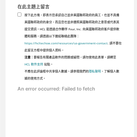
在此主題上留言
按下此方塊，即表示您承認自己並非美國聯邦政府的員工，也並不具備
美國聯邦政府的身分，而且您也並非遵照美國聯邦政府之意思或代表其
提交資訊。HCL 是透過合作夥伴 Four, Inc. 向美國聯邦政府客戶提供軟
體和服務。請透過以下連結聯絡此團隊：
https://hcltechsw.com/resources/us-government-contact
. 請不要在
此留言方框中提供個人資料。
注意：
要報告有關產品軟件的問題或疑問，請勿使用此表單。請轉至
HCL 軟件支持
站點。
不應在此評論框中共享個人數據。請參閱我們的
隱私聲明
，了解個人數
據的使用方式。