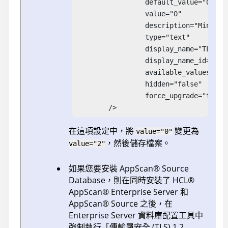
		 default_value="0"

		 value="0"

		 description="Minor Version of the TLS Connection Protocol"

		 type="text"

		 display_name="TLS Protocol Version"

		 display_name_id=""

		 available_values="0:1:2"

		 hidden="false"

		 force_upgrade="false"

	/>
在這項設定中，將
變更為
value="0"
，然後儲存檔案。
value="2"
如果您要安裝
AppScan
®
Source
Database
，則在同時安裝了
HCL
®
AppScan
®
Enterprise Server
和
AppScan
®
Source
之後，在
Enterprise Server
資料庫配置工具中
強制執行「傳輸層安全 (TLS) 1.2