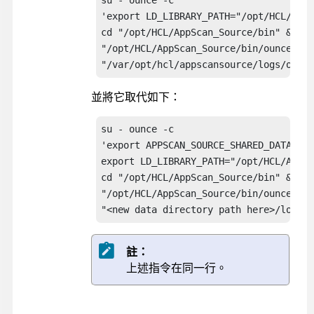
su - ounce -c 

'export LD_LIBRARY_PATH="/opt/HCL/AppS
cd "/opt/HCL/AppScan_Source/bin" && 

"/opt/HCL/AppScan_Source/bin/ounceauto
"/var/opt/hcl/appscansource/logs/ounce
並將它取代如下：
su - ounce -c 

'export APPSCAN_SOURCE_SHARED_DATA=<ne
export LD_LIBRARY_PATH="/opt/HCL/AppSc
cd "/opt/HCL/AppScan_Source/bin" && 

"/opt/HCL/AppScan_Source/bin/ounceauto
"<new data directory path here>/logs/o
註：
上述指令在同一行。