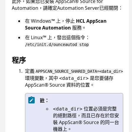
此外，如果您已安裝
AppScan
®
Source for
Automation
，請確定
Automation Server
已經關閉：
在
Windows
™
上，停止
HCL AppScan
Source Automation
服務。
在
Linux
™
上，發出這個指令：
/etc/init.d/ounceautod stop
程序
定義
APPSCAN_SOURCE_SHARED_DATA=<data_dir>
環境變數，其中
是您要儲存
<data_dir>
AppScan
®
Source
資料的位置。
註：
位置必須是完整
<data_dir>
的絕對路徑，而且已存在於您安
裝
AppScan
®
Source
的同一台
機器上。