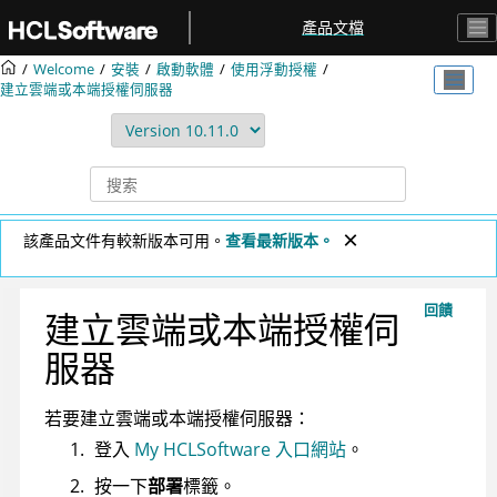
跳转到主要内容
產品文檔
Welcome
安裝
啟動軟體
使用浮動授權
建立雲端或本端授權伺服器
該產品文件有較新版本可用。
查看最新版本。
回饋
建立雲端或本端授權伺
服器
若要建立雲端或本端授權伺服器：
登入
My HCLSoftware 入口網站
。
按一下
部署
標籤。