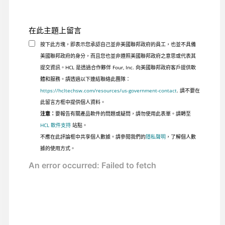
在此主題上留言
按下此方塊，即表示您承認自己並非美國聯邦政府的員工，也並不具備
美國聯邦政府的身分，而且您也並非遵照美國聯邦政府之意思或代表其
提交資訊。HCL 是透過合作夥伴 Four, Inc. 向美國聯邦政府客戶提供軟
體和服務。請透過以下連結聯絡此團隊：
https://hcltechsw.com/resources/us-government-contact
. 請不要在
此留言方框中提供個人資料。
注意：
要報告有關產品軟件的問題或疑問，請勿使用此表單。請轉至
HCL 軟件支持
站點。
不應在此評論框中共享個人數據。請參閱我們的
隱私聲明
，了解個人數
據的使用方式。