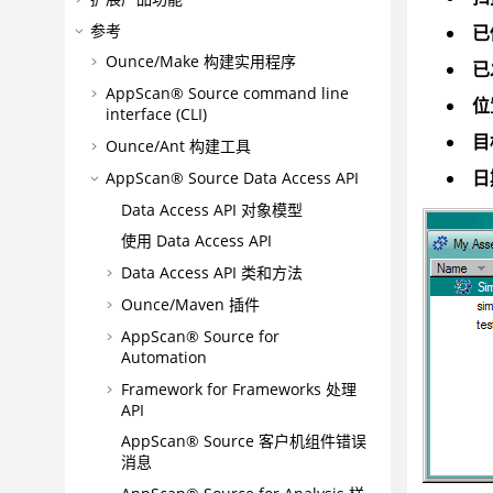
参考
已
Ounce/Make 构建实用程序
已
AppScan® Source command line
位
interface (CLI)
目
Ounce/Ant 构建工具
日
AppScan® Source
Data Access API
Data Access API 对象模型
使用 Data Access API
Data Access API 类和方法
Ounce/Maven 插件
AppScan® Source for
Automation
Framework for Frameworks 处理
API
AppScan® Source
客户机组件错误
消息