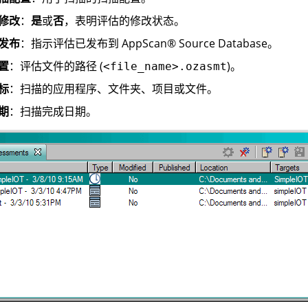
修改
：
是
或
否
，表明评估的修改状态。
发布
：指示评估已发布到
AppScan
®
Source Database
。
置
：评估文件的路径 (
)。
<file_name>.ozasmt
标
：扫描的应用程序、文件夹、项目或文件。
期
：扫描完成日期。