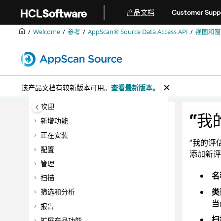
跳转到主要内容
产品文档
Customer Supp
Welcome
参考
AppScan® Source
Data Access API
视图和窗
该产品文档有较新版本可用。
查看最新版本。
欢迎
“我
新增功能
正在安装
“我的评
配置
添加新评
管理
名
扫描
类
筛选和分析
当
报告
扫
扩展产品功能