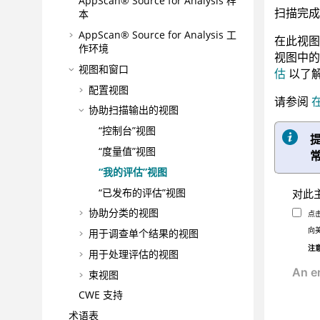
AppScan® Source for Analysis
样
扫描完成
本
AppScan® Source for Analysis
工
在此视图
作环境
视图中
视图和窗口
估
以了
配置视图
请参阅
协助扫描输出的视图
“控制台”视图
“度量值”视图
“我的评估”视图
“已发布的评估”视图
对此
协助分类的视图
点
向
用于调查单个结果的视图
注
用于处理评估的视图
束视图
CWE 支持
术语表