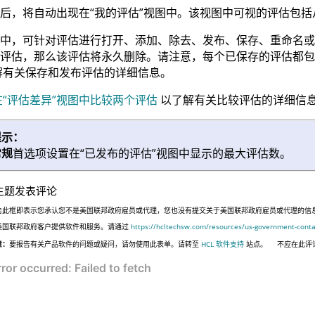
后，将自动出现在“我的评估”视图中。该视图中可视的评估包
中，可针对评估进行打开、添加、除去、发布、保存、重命名或
的评估，那么该评估将永久删除。请注意，每个已保存的评估都
解有关保存和发布评估的详细信息。
在“评估差异”视图中比较两个评估
以了解有关比较评估的详细信
提示：
常规
首选项设置在“已发布的评估”视图中显示的最大评估数。
主题发表评论
击此框即表示您承认您不是美国联邦政府雇员或代理，您也没有提交关于美国联邦政府雇员或代理的信息，或代表
美国联邦政府客户提供软件和服务。请通过
https://hcltechsw.com/resources/us-government-conta
意：
要报告有关产品软件的问题或疑问，请勿使用此表单。请转至
HCL 软件支持
站点。
不应在此评