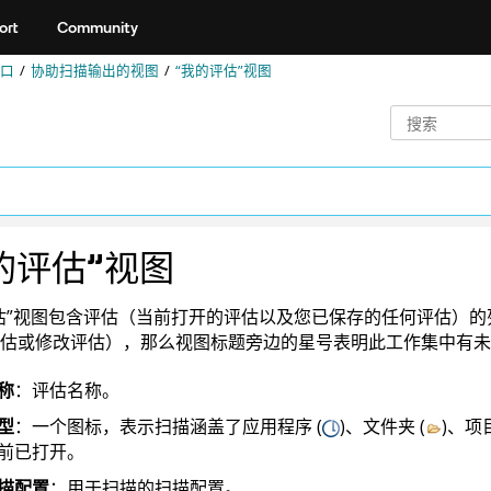
ort
Community
口
协助扫描输出的视图
“我的评估”视图
的评估”视图
估”视图包含评估（当前打开的评估以及您已保存的任何评估）
估或修改评估），那么视图标题旁边的星号表明此工作集中有未
称
：评估名称。
型
：一个图标，表示扫描涵盖了应用程序 (
)、文件夹 (
)、项目
前已打开。
描配置
：用于扫描的扫描配置。