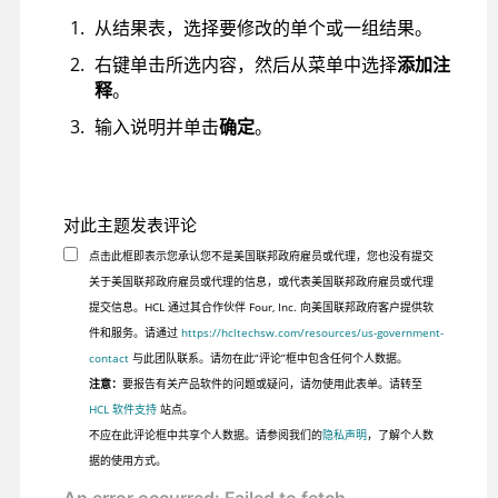
从结果表，选择要修改的单个或一组结果。
右键单击所选内容，然后从菜单中选择
添加注
释
。
输入说明并单击
确定
。
对此主题发表评论
点击此框即表示您承认您不是美国联邦政府雇员或代理，您也没有提交
关于美国联邦政府雇员或代理的信息，或代表美国联邦政府雇员或代理
提交信息。HCL 通过其合作伙伴 Four, Inc. 向美国联邦政府客户提供软
件和服务。请通过
https://hcltechsw.com/resources/us-government-
contact
与此团队联系。请勿在此“评论”框中包含任何个人数据。
注意：
要报告有关产品软件的问题或疑问，请勿使用此表单。请转至
HCL 软件支持
站点。
不应在此评论框中共享个人数据。请参阅我们的
隐私声明
，了解个人数
据的使用方式。