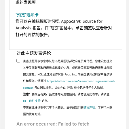
求的发现项。
“预览”选项卡
您可以在编辑模板时预览
AppScan
®
Source for
Analysis
报告。在“预览”窗格中，单击
预览
以查看针对
打开的评估的报告。
对此主题发表评论
点击此框即表示您承认您不是美国联邦政府雇员或代理，您也没有提交
关于美国联邦政府雇员或代理的信息，或代表美国联邦政府雇员或代理
提交信息。HCL 通过其合作伙伴 Four, Inc. 向美国联邦政府客户提供软
件和服务。请通过
https://hcltechsw.com/resources/us-government-
contact
与此团队联系。请勿在此“评论”框中包含任何个人数据。
注意：
要报告有关产品软件的问题或疑问，请勿使用此表单。请转至
HCL 软件支持
站点。
不应在此评论框中共享个人数据。请参阅我们的
隐私声明
，了解个人数
据的使用方式。