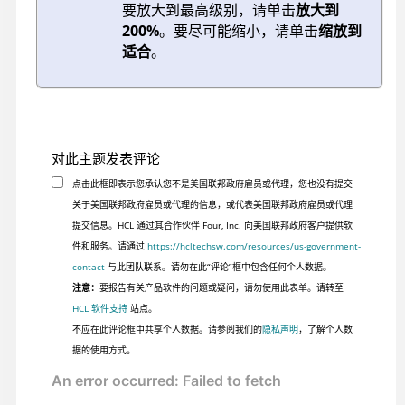
要放大到最高级别，请单击
放大到
200%
。要尽可能缩小，请单击
缩放到
适合
。
对此主题发表评论
点击此框即表示您承认您不是美国联邦政府雇员或代理，您也没有提交
关于美国联邦政府雇员或代理的信息，或代表美国联邦政府雇员或代理
提交信息。HCL 通过其合作伙伴 Four, Inc. 向美国联邦政府客户提供软
件和服务。请通过
https://hcltechsw.com/resources/us-government-
contact
与此团队联系。请勿在此“评论”框中包含任何个人数据。
注意：
要报告有关产品软件的问题或疑问，请勿使用此表单。请转至
HCL 软件支持
站点。
不应在此评论框中共享个人数据。请参阅我们的
隐私声明
，了解个人数
据的使用方式。