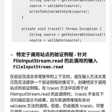
        String source = getVulnerableSource1();

        source = validate(source);

        writeToVulnerableSink(source);

    }

    private void trace2() throws Exception {

        String source = getVulnerableSource2();

        source = validate(source);

        writeToVulnerableSink(source);

    }

特定于调用站点的验证例程 - 针对
FileInputStream.read 的此调用的输入
    private void trace3() throws Exception {

FileInputStream.read
        String source = getVulnerableSource3();

        source = validate(source);

在验证仅适合非常狭窄的上下文时，或在输入方法太宽
        writeToVulnerableSink(source);

泛而无法提供一个验证例程的情况下，创建特定于调用
    }

站点的验证例程。在
方法中应用于对
trace1
FileInputStream.read 的此调用时，
不会在下
trace1
    public String getVulnerableSource1() throws Ex
次扫描后显示为结果，因为其调用堆栈包含对
        fileInputStream.read(buffer);

方法的调用。但是，仍会报告
，尽管
validate
trace2
        return new String(buffer);

它调用
，因为验证例程的作用域与
调
validate
trace1