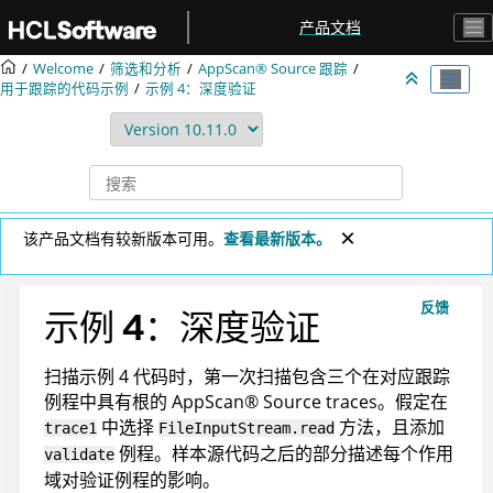
跳转到主要内容
产品文档
Welcome
筛选和分析
AppScan® Source
跟踪
用于跟踪的代码示例
示例 4：深度验证
该产品文档有较新版本可用。
查看最新版本。
反馈
示例 4：深度验证
扫描示例 4 代码时，第一次扫描包含三个在对应跟踪
例程中具有根的
AppScan
®
Source traces
。假定在
中选择
方法，且添加
trace1
FileInputStream.read
例程。样本源代码之后的部分描述每个作用
validate
域对验证例程的影响。