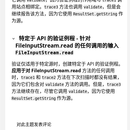
    }

用站点相绑定。
方法也调用
，但是会
trace3
validate
继续报告该方法，因为它使用
作
ResultSet.getString
    public String getVulnerableSource2() throws Ex
为源。
        fileInputStream.read(buffer);

        return new String(buffer);

特定于 API 的验证例程 - 针对
    }

FileInputStream.read 的任何调用的输入
    public String getVulnerableSource3() throws Ex
FileInputStream.read
        return resultSet.getString("x");

验证仅适用于特定源时，创建特定于 API 的验证例程。
    }

应用于对 FileInputStream.read
方法的任何调用
时，
和
方法在下次扫描时都没有结果，
    public void writeToVulnerableSink(String str)
trace1
trace2
因为它们包含对
方法的调用。但是，
        printWriter.write(str);

validate
trace3
方法继续存在，尽管它调用
，因为它使用
    }

validate
作为源。
ResultSet.getString
    private String validate(String source) throws 
        // validate

        return source;

对此主题发表评论
    }
