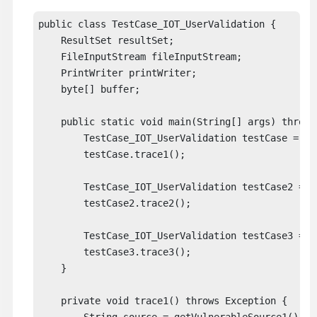
public class TestCase_IOT_UserValidation {

    ResultSet resultSet;

    FileInputStream fileInputStream;

    PrintWriter printWriter;

    byte[] buffer;

    public static void main(String[] args) throws 
        TestCase_IOT_UserValidation testCase = ne
        testCase.trace1();

        TestCase_IOT_UserValidation testCase2 = n
        testCase2.trace2();

        TestCase_IOT_UserValidation testCase3 = n
        testCase3.trace3();

    }

    private void trace1() throws Exception {
