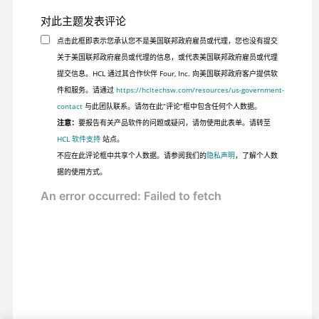
对此主题发表评论
点击此框即表示您承认您不是美国联邦政府雇员或代理，您也没有提交
关于美国联邦政府雇员或代理的信息，或代表美国联邦政府雇员或代理
提交信息。HCL 通过其合作伙伴 Four, Inc. 向美国联邦政府客户提供软
件和服务。请通过
https://hcltechsw.com/resources/us-government-
contact
与此团队联系。请勿在此“评论”框中包含任何个人数据。
注意：
要报告有关产品软件的问题或疑问，请勿使用此表单。请转至
HCL 软件支持
站点。
不应在此评论框中共享个人数据。请参阅我们的
隐私声明
，了解个人数
据的使用方式。