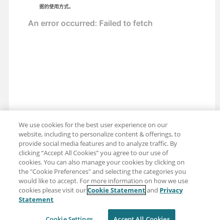
据的使用方式。
We use cookies for the best user experience on our
website, including to personalize content & offerings, to
provide social media features and to analyze traffic. By
clicking “Accept All Cookies” you agree to our use of
cookies. You can also manage your cookies by clicking on
the "Cookie Preferences" and selecting the categories you
would like to accept. For more information on how we use
cookies please visit our
Cookie Statement
and
Privacy
分享：电子邮件
推特
Statement
免责声明
隐私
使用条款
Cookie Settings
Accept All Cookies