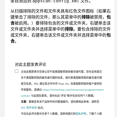
条目添加到
文件。
appscan-config.xml
从扫描排除的文件和文件夹具有红色文件图标（如果右
键单击了排除的文件，那么其菜单中的
排除
被禁用，
包
含
被启用。）要排除包含的文件或文件夹，右键单击该
文件或文件夹并选择菜单中的
排除
。要包含排除的文件
或文件夹，右键单击该文件或文件夹并选择菜单中的
包
含
。
对此主题发表评论
点击此框即表示您承认您不是美国联邦政府雇员或代理，您也没有提交
关于美国联邦政府雇员或代理的信息，或代表美国联邦政府雇员或代理
提交信息。HCL 通过其合作伙伴 Four, Inc. 向美国联邦政府客户提供软
件和服务。请通过
https://hcltechsw.com/resources/us-government-
contact
与此团队联系。请勿在此“评论”框中包含任何个人数据。
注意：
要报告有关产品软件的问题或疑问，请勿使用此表单。请转至
HCL 软件支持
站点。
不应在此评论框中共享个人数据。请参阅我们的
隐私声明
，了解个人数