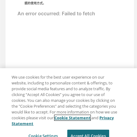
据的使用方式。
We use cookies for the best user experience on our
website, including to personalize content & offerings, to
provide social media features and to analyze traffic. By
clicking “Accept All Cookies” you agree to our use of
cookies. You can also manage your cookies by clicking on
the "Cookie Preferences" and selecting the categories you
would like to accept. For more information on how we use
cookies please visit our
Cookie Statement
and
Privacy
分享：电子邮件
推特
Statement
免责声明
隐私
使用条款
Cookie Settings
Accept All Cookies