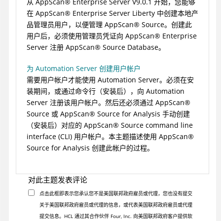
从
AppScan
®
Enterprise Server
V9.0.1 开始，您能够
在
AppScan
®
Enterprise Server
Liberty 中创建本地产
品管理员用户，以便管理
AppScan
®
Source
。创建此
用户后，必须使用管理员凭证向
AppScan
®
Enterprise
Server
注册
AppScan
®
Source Database
。
为 Automation Server 创建用户帐户
需要用户帐户才能使用
Automation Server
。必须在安
装期间，或通过命令行（安装后），向
Automation
Server
注册该用户帐户。然后还必须通过
AppScan
®
Source
或
AppScan
®
Source for Analysis
手动创建
（安装后）对应的
AppScan
®
Source command line
interface (CLI)
用户帐户。本主题描述使用
AppScan
®
Source for Analysis
创建此帐户的过程。
对此主题发表评论
点击此框即表示您承认您不是美国联邦政府雇员或代理，您也没有提交
关于美国联邦政府雇员或代理的信息，或代表美国联邦政府雇员或代理
提交信息。HCL 通过其合作伙伴 Four, Inc. 向美国联邦政府客户提供软