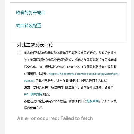
缺省的打开端口
端口转发配置
对此主题发表评论
点击此框即表示您承认您不是美国联邦政府雇员或代理，您也没有提交
关于美国联邦政府雇员或代理的信息，或代表美国联邦政府雇员或代理
提交信息。HCL 通过其合作伙伴 Four, Inc. 向美国联邦政府客户提供软
件和服务。请通过
https://hcltechsw.com/resources/us-government-
contact
与此团队联系。请勿在此“评论”框中包含任何个人数据。
注意：
要报告有关产品软件的问题或疑问，请勿使用此表单。请转至
HCL 软件支持
站点。
不应在此评论框中共享个人数据。请参阅我们的
隐私声明
，了解个人数
据的使用方式。