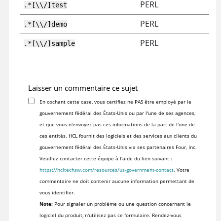
PERL
.*[\\/]test
PERL
.*[\\/]demo
PERL
.*[\\/]sample
Laisser un commentaire ce sujet
En cochant cette case, vous certifiez ne PAS être employé par le
gouvernement fédéral des États-Unis ou par l'une de ses agences,
et que vous n'envoyez pas ces informations de la part de l'une de
ces entités. HCL fournit des logiciels et des services aux clients du
gouvernement fédéral des États-Unis via ses partenaires Four, Inc.
Veuillez contacter cette équipe à l'aide du lien suivant :
https://hcltechsw.com/resources/us-government-contact
. Votre
commentaire ne doit contenir aucune information permettant de
vous identifier.
Note:
Pour signaler un problème ou une question concernant le
logiciel du produit, n'utilisez pas ce formulaire. Rendez-vous