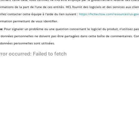
ormations de la part de l'une de ces entités. HCL fournit des logiciels et des services aux cli
illez contacter cette équipe à l'aide du lien suivant :
https://hcltechsw.com/resources/us-go
ormation permettant de vous identifier.
e:
Pour signaler un problème ou une question concernant le logiciel du produit, n'utilisez pas
 données personnelles ne doivent pas être partagées dans cette boîte de commentaires. Co
 données personnelles sont utilisées.