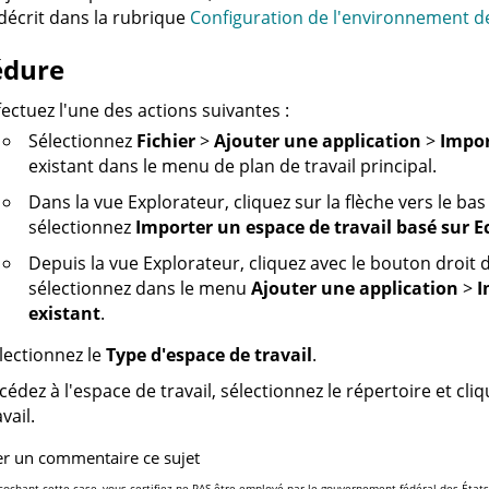
écrit dans la rubrique
Configuration de l'environnement d
édure
fectuez l'une des actions suivantes :
Sélectionnez
Fichier
>
Ajouter une application
>
Impor
existant dans le menu de plan de travail principal.
Dans la vue Explorateur, cliquez sur la flèche vers le b
sélectionnez
Importer un espace de travail basé sur Ec
Depuis la vue Explorateur, cliquez avec le bouton droit 
sélectionnez dans le menu
Ajouter une application
>
I
existant
.
lectionnez le
Type d'espace de travail
.
cédez à l'espace de travail, sélectionnez le répertoire et cli
vail.
er un commentaire ce sujet
cochant cette case, vous certifiez ne PAS être employé par le gouvernement fédéral des États