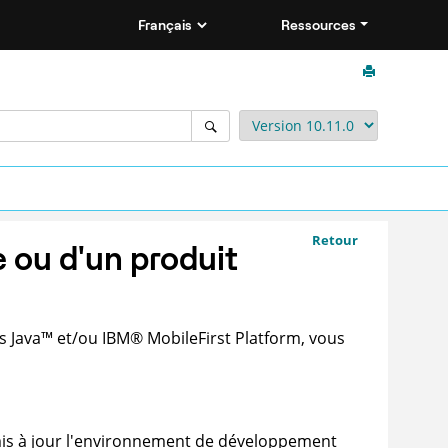
Ressources
Retour
e ou d'un produit
ts
Java
™
et/ou
IBM
®
MobileFirst Platform
, vous
t mis à jour l'environnement de développement