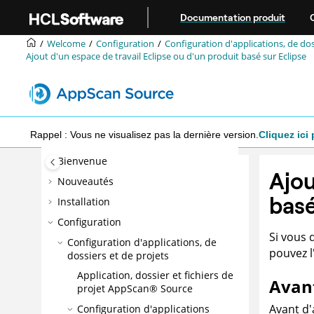
Aller au contenu principal
Documentation produit
Welcome
Configuration
Configuration d'applications, de dos
Ajout d'un espace de travail Eclipse ou d'un produit basé sur Eclipse
Rappel : Vous ne visualisez pas la dernière version.
Cliquez ici 
Bienvenue
Ajou
Nouveautés
basé
Installation
Configuration
Si vous 
Configuration d'applications, de
pouvez 
dossiers et de projets
Application, dossier et fichiers de
Avan
projet
AppScan® Source
Avant d'
Configuration d'applications