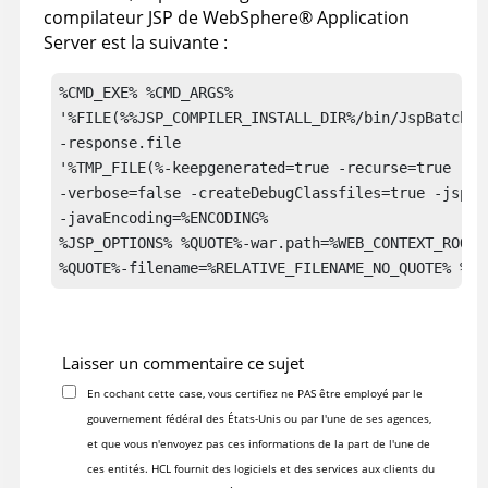
compilateur JSP de
WebSphere
®
Application
Server
est la suivante :
%CMD_EXE% %CMD_ARGS% 

'%FILE(%%JSP_COMPILER_INSTALL_DIR%/bin/JspBatchCom
-response.file 

'%TMP_FILE(%-keepgenerated=true -recurse=true -us
-verbose=false -createDebugClassfiles=true -jsp.f
-javaEncoding=%ENCODING% 

%JSP_OPTIONS% %QUOTE%-war.path=%WEB_CONTEXT_ROOT_P
%QUOTE%-filename=%RELATIVE_FILENAME_NO_QUOTE% %QU
Laisser un commentaire ce sujet
En cochant cette case, vous certifiez ne PAS être employé par le
gouvernement fédéral des États-Unis ou par l'une de ses agences,
et que vous n'envoyez pas ces informations de la part de l'une de
ces entités. HCL fournit des logiciels et des services aux clients du