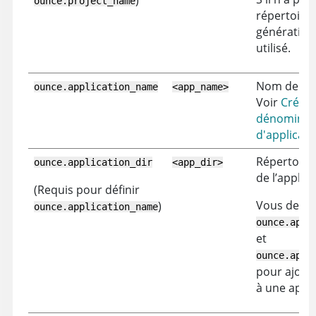
ounce.project_name
répertoire 
génération 
utilisé.
Nom de l'ap
ounce.application_name
<app_name>
Voir
Créati
dénominat
d'applicati
Répertoire 
ounce.application_dir
<app_dir>
de l’applica
(Requis pour définir
Vous devez 
)
ounce.application_name
ounce.appl
et
ounce.appl
pour ajoute
à une appli