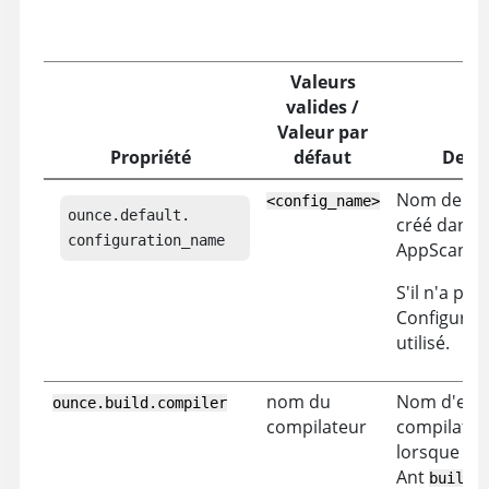
Valeurs
valides /
Valeur par
Propriété
défaut
Descr
Nom de con
<config_name>
ounce.default.

créé dans l
configuration_name
AppScan
®
S'il n'a pas 
Configurati
utilisé.
nom du
Nom d'exéc
ounce.build.compiler
compilateur
compilateur
lorsque la 
Ant
build.