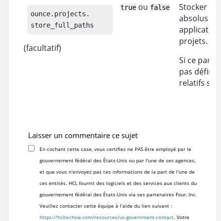
ou
Stocker le
true
false
ounce.projects.

absolus cr
store_full_paths
application
projets.
(facultatif)
Si ce param
pas défini,
relatifs sont
Laisser un commentaire ce sujet
En cochant cette case, vous certifiez ne PAS être employé par le
gouvernement fédéral des États-Unis ou par l'une de ses agences,
et que vous n'envoyez pas ces informations de la part de l'une de
ces entités. HCL fournit des logiciels et des services aux clients du
gouvernement fédéral des États-Unis via ses partenaires Four, Inc.
Veuillez contacter cette équipe à l'aide du lien suivant :
https://hcltechsw.com/resources/us-government-contact
. Votre