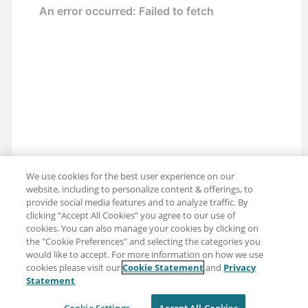
We use cookies for the best user experience on our
website, including to personalize content & offerings, to
provide social media features and to analyze traffic. By
clicking “Accept All Cookies” you agree to our use of
cookies. You can also manage your cookies by clicking on
the "Cookie Preferences" and selecting the categories you
Partager : Courriel
Twitter
would like to accept. For more information on how we use
cookies please visit our
Cookie Statement
and
Privacy
Clause de non-responsabilité
Intimité
Statement
Conditions d'utilisation