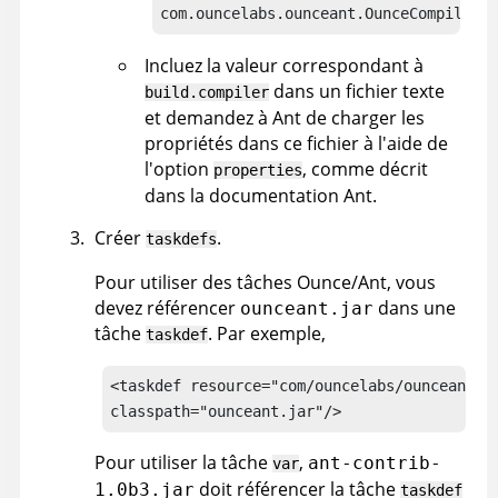
com.ouncelabs.ounceant.OunceCompilerAd
Incluez la valeur correspondant à
dans un fichier texte
build.compiler
et demandez à Ant de charger les
propriétés dans ce fichier à l'aide de
l'option
, comme décrit
properties
dans la documentation Ant.
Créer
.
taskdefs
Pour utiliser des tâches Ounce/Ant, vous
devez référencer
dans une
ounceant.jar
tâche
. Par exemple,
taskdef
<taskdef resource="com/ouncelabs/ounceant/ta
classpath="ounceant.jar"/>
Pour utiliser la tâche
,
ant-contrib-
var
doit référencer la tâche
1.0b3.jar
taskdef