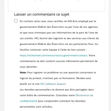
Laisser un commentaire ce sujet
En cochant cette case, vous certifiez ne PAS être employé par le
gouvernement fédéral des États-Unis ou par l'une de ses agences,
et que vous n'envoyez pas ces informations de la part de l'une de
ces entités. HCL fournit des logiciels et des services aux clients du
gouvernement fédéral des États-Unis via ses partenaires Four, Inc.
Veuillez contacter cette équipe à l'aide du lien suivant :
https://hcltechsw.com/resources/us-government-contact
. Votre
commentaire ne doit contenir aucune information permettant de
vous identifier.
Note:
Pour signaler un problème ou une question concernant le
logiciel du produit, n'utilisez pas ce formulaire. Rendez-vous
plutôt sur le site
HCL Software Support
.
Les données personnelles ne doivent pas être partagées dans
cette boîte de commentaires. Consultez notre
Déclaration de
confidentialité
pour comprendre comment les données
personnelles sont utilisées.