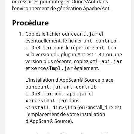
nécessaires pour intégrer Ounce/Ant dans
l’environnement de génération Apache/Ant.
Procédure
Copiez le fichier
et,
ounceant.jar
éventuellement, le fichier
ant-contrib-
dans le répertoire
.
1.0b3.jar
ant lib
Si la version du plug-in Ant est 1.8.1 ou une
version plus récente, copiez
xml-api.jar
et
également.
xercesImpl.jar
L'installation d'
AppScan
®
Source
place
,
ounceant.jar
ant-contrib-
,
et
1.0b3.jar
xml-api.jar
dans
xercesImpl.jar
(où <install_dir> est
<install_dir>\lib
l'emplacement de votre installation
d'
AppScan
®
Source
).