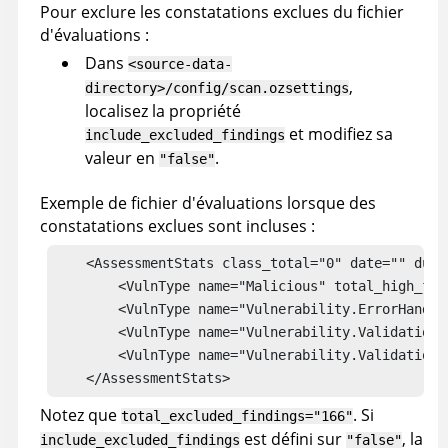
Pour exclure les constatations exclues du fichier
d'évaluations :
Dans
<source-data-
,
directory>/config/scan.ozsettings
localisez la propriété
et modifiez sa
include_excluded_findings
valeur en
.
"false"
Exemple de fichier d'évaluations lorsque des
constatations exclues sont incluses :
    <AssessmentStats class_total="0" date="" dura
        <VulnType name="Malicious" total_high_fin
        <VulnType name="Vulnerability.ErrorHandli
        <VulnType name="Vulnerability.Validation.
        <VulnType name="Vulnerability.Validation.
    </AssessmentStats>
Notez que
. Si
total_excluded_findings="166"
est défini sur
, la
include_excluded_findings
"false"