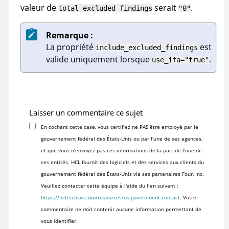
valeur de
serait
.
total_excluded_findings
"0"
Remarque :
La propriété
est
include_excluded_findings
valide uniquement lorsque
.
use_ifa="true"
Laisser un commentaire ce sujet
En cochant cette case, vous certifiez ne PAS être employé par le
gouvernement fédéral des États-Unis ou par l'une de ses agences,
et que vous n'envoyez pas ces informations de la part de l'une de
ces entités. HCL fournit des logiciels et des services aux clients du
gouvernement fédéral des États-Unis via ses partenaires Four, Inc.
Veuillez contacter cette équipe à l'aide du lien suivant :
https://hcltechsw.com/resources/us-government-contact
. Votre
commentaire ne doit contenir aucune information permettant de
vous identifier.