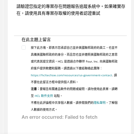
請驗證您指定的專案存在問題報告追蹤系統中。如果確實存
在，請使用具有專案存取權的使用者認證重試
在此主題上留言
按下此方塊，即表示您承認自己並非美國聯邦政府的員工，也並不
具備美國聯邦政府的身分，而且您也並非遵照美國聯邦政府之意思
或代表其提交資訊。HCL 是透過合作夥伴 Four, Inc. 向美國聯邦政
府客戶提供軟體和服務。請透過以下連結聯絡此團隊：
https://hcltechsw.com/resources/us-government-contact
. 請
不要在此留言方框中提供個人資料。
注意：
要報告有關產品軟件的問題或疑問，請勿使用此表單。請轉
至
HCL 軟件支持
站點。
不應在此評論框中共享個人數據。請參閱我們的
隱私聲明
，了解個
人數據的使用方式。