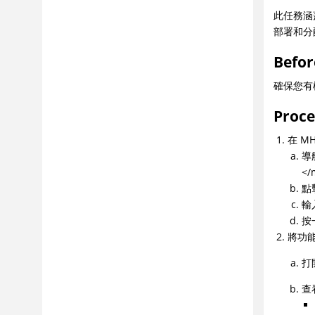
此任務涵
部署和分
Befor
確保您有
Proc
在 M
導
</
點
輸入
按
將功
打
查