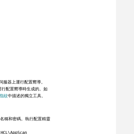
伺服器上運行配置嚮導。
運行配置嚮導時生成的。如
器指紋
中描述的獨立工具。
帳戶名稱和密碼。執行配置精靈
\HCL\AppScan