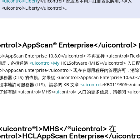
<uicontrol>Libert
y</uicontrol> 配置基本用戶註冊表以將用戶導入
<uicontrol>Liberty</uicontrol>。
ontrol>AppScan
®
Enterprise</uicontr
ol>AppScan Enterprise 10.8.0</uicontrol> 不再支持 <uicontrol>Flex
)。相反，必須通過
<uicontrol>My
HCLSoftware (MHS)</uicontro
trol>AppScan Enterprise</uicontrol> 現在在應用程序內管理許可
器 (CLS) 的依賴。如果從 <uicontrol>AppScan Enterprise 10.6.0
本地許可服務器 (LLS)。請參閱 KB 文章
<uicontro
l>KB0119306</ui
有關 <uicontrol>MHS</
uic
ontrol> 入口的更多信息，請參閱 <uicontr
uicon
tro
®
l>MHS</
®
uicontrol> 在
ontrol>HCLAppScan Enterprise</uico