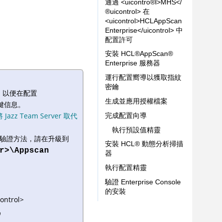
通過 <uicon
tro
®
l>MHS</
®
uicontrol> 在
<uicontrol>HCLAppScan
Enterprise</uicontrol> 中
配置許可
安裝
HCL
®
AppScan
®
Enterprise 服務器
運行配置嚮導以獲取指紋
密鑰
並配置，以便在配置
生成並應用授權檔案
取關鍵信息。
將 Jazz Team Server 取代
完成配置向導
執行預設值精靈
此新的身份驗證方法，請在升級到
安裝
HCL
®
動態分析掃描
r>\Appscan
器
執行配置精靈
驗證 Enterprise Console
的安裝
control>
為