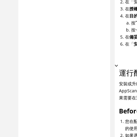
在「
在
授
在
目
按
按
在
備
在「
運行
安裝或升
AppScan
果需要在
Befor
您在配
的使
如果遇