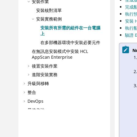
安裝作業
完成
安裝核對清單
執行
安裝實務範例
安裝 
安裝所有所需的組件在一台電腦
執行
上
驗證 E
在多部機器環境中安裝必要元件
N
在無訊息安裝模式中安裝 HCL
AppScan Enterprise
後置安裝作業
進階安裝實務
升級與移轉
整合
DevOps
最佳作法
配置
管理
管理應用程式風險