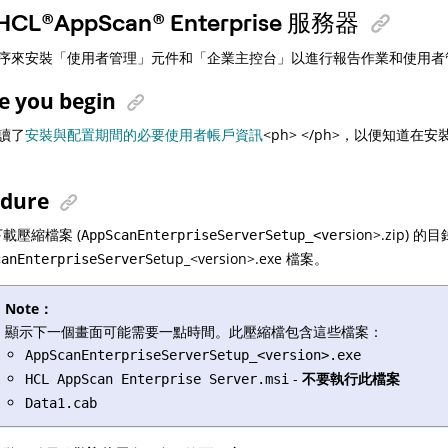
HCL
®
AppScan
®
Enterprise 服務器
序來安裝「使用者管理」元件和「企業主控台」以進行報告作業和使用者
e you begin
讀了
安裝與配置期間的必要使用者帳戶資訊
<ph> </ph>，以便知道
edure
載壓縮檔案 (
sion>.zip) 
AppScanEnterpriseServerSetup_<ver
etup_<version>.exe 檔案。
canEnterpriseServerS
Note：
顯示下一個畫面可能需要一點時間。此壓縮檔包含這些檔案：
AppScanEnterpriseServerSetup_<version>.exe
-
不要執行此檔案
HCL AppScan Enterprise Server.msi
Data1.cab