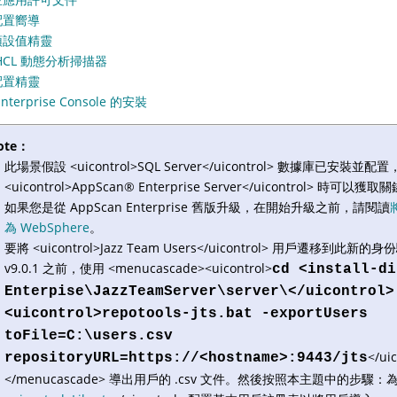
配置嚮導
預設值精靈
HCL 動態分析掃描器
配置精靈
nterprise Console 的安裝
ote：
此場景假設 <uicontrol>SQL Server</uicontrol> 數據庫已安裝
<uicontrol>
AppScan
®
Enterprise Server</uicontrol> 時可以獲
如果您是從 AppScan Enterprise 舊版升級，在開始升級之前，請閱讀
為 WebSphere
。
要將 <uicontrol>Jazz Team Users</uicontrol> 用戶遷移到
v9.0.1 之前，使用 <menucascade><uicontrol>
cd <install-di
Enterpise\JazzTeamServer\server\</uicontrol>
<uicontrol>repotools-jts.bat -exportUsers
toFile=C:\users.csv
</ui
repositoryURL=https://<hostname>:9443/jts
</menucascade> 導出用戶的 .csv 文件。然後按照本主題中的步驟：