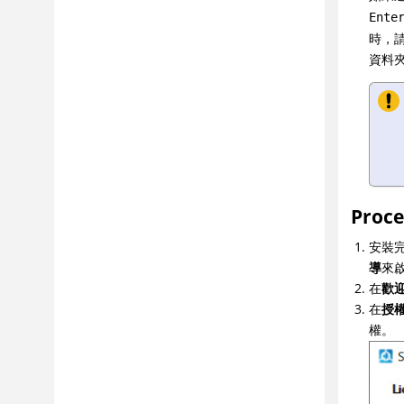
Ente
時，請
資料
Proc
安裝
導
來
在
歡
在
授
權。