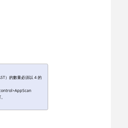
l>（IAST）的數量必須以 4 的
control>AppScan
可。