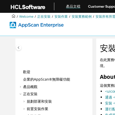
Jump to main content
產品文檔
Customer Suppo
Welcome
正在安裝
安裝作業
安裝實務範例
安裝所有所
安
在此實務
境。
歡迎
About
企業的AppScan®無障礙功能
這個實務
產品概觀
<uic
正在安裝
通過 <u
規劃部署和安裝
安裝
前置安裝作業
運行
生成