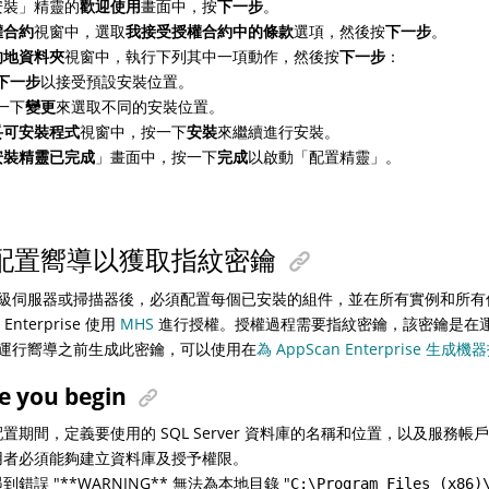
安裝」精靈的
歡迎使用
畫面中，按
下一步
。
權合約
視窗中，選取
我接受授權合約中的條款
選項，然後按
下一步
。
的地資料夾
視窗中，執行下列其中一項動作，然後按
下一步
：
下一步
以接受預設安裝位置。
一下
變更
來選取不同的安裝位置。
妥可安裝程式
視窗中，按一下
安裝
來繼續進行安裝。
安裝精靈已完成
」畫面中，按一下
完成
以啟動「配置精靈」。
配置嚮導以獲取指紋密鑰
級伺服器或掃描器後，必須配置每個已安裝的組件，並在所有實例和所有
 Enterprise 使用
MHS
進行授權。授權過程需要指紋密鑰，該密鑰是在
運行嚮導之前生成此密鑰，可以使用在
為 AppScan Enterprise 生成機
e you begin
置期間，定義要使用的 SQL Server 資料庫的名稱和位置，以及服務
用者必須能夠建立資料庫及授予權限。
到錯誤 "**WARNING** 無法為本地目錄 "
C:\Program Files (x86)