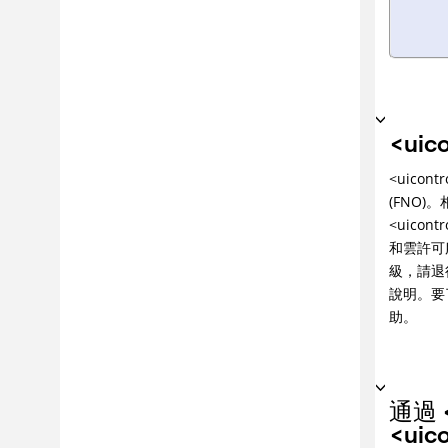
疑難排解和支援
參照
名詞解釋
<uic
<uicontr
(FNO
<uicon
和雲許可服務
級，請退役
說明。要了解
助。
通過 <
<uic