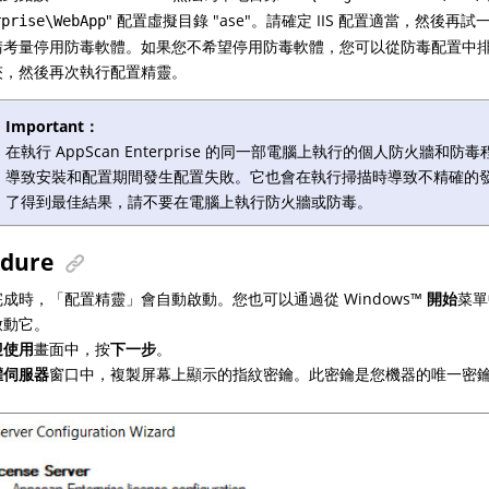
" 配置虛擬目錄 "ase"。請確定 IIS 配置適當，然後
rprise\WebApp
考量停用防毒軟體。如果您不希望停用防毒軟體，您可以從防毒配置中排除 AppS
夾，然後再次執行配置精靈。
Important：
在執行 AppScan Enterprise 的同一部電腦上執行的個人防火牆和
導致安裝和配置期間發生配置失敗。它也會在執行掃描時導致不精確的
了得到最佳結果，請不要在電腦上執行防火牆或防毒。
edure
完成時，「配置精靈」會自動啟動。您也可以通過從
Windows
™
開始
菜單
啟動它。
迎使用
畫面中，按
下一步
。
權伺服器
窗口中，複製屏幕上顯示的指紋密鑰。此密鑰是您機器的唯一密