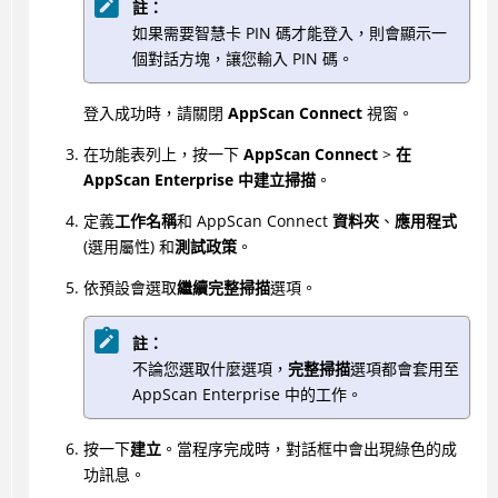
註：
如果需要智慧卡 PIN 碼才能登入，則會顯示一
個對話方塊，讓您輸入 PIN 碼。
登入成功時，請關閉
AppScan Connect
視窗。
在功能表列上，按一下
AppScan Connect
>
在
AppScan Enterprise 中建立掃描
。
定義
工作名稱
和 AppScan Connect
資料夾
、
應用程式
(選用屬性) 和
測試政策
。
依預設會選取
繼續完整掃描
選項。
註：
不論您選取什麼選項，
完整掃描
選項都會套用至
AppScan Enterprise 中的工作。
按一下
建立
。當程序完成時，對話框中會出現綠色的成
功訊息。