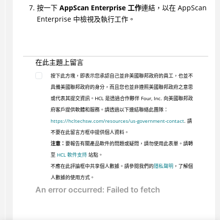
按一下
AppScan Enterprise 工作
連結，以在 AppScan
Enterprise 中檢視及執行工作。
在此主題上留言
按下此方塊，即表示您承認自己並非美國聯邦政府的員工，也並不
具備美國聯邦政府的身分，而且您也並非遵照美國聯邦政府之意思
或代表其提交資訊。HCL 是透過合作夥伴 Four, Inc. 向美國聯邦政
府客戶提供軟體和服務。請透過以下連結聯絡此團隊：
https://hcltechsw.com/resources/us-government-contact
. 請
不要在此留言方框中提供個人資料。
注意：
要報告有關產品軟件的問題或疑問，請勿使用此表單。請轉
至
HCL 軟件支持
站點。
不應在此評論框中共享個人數據。請參閱我們的
隱私聲明
，了解個
人數據的使用方式。