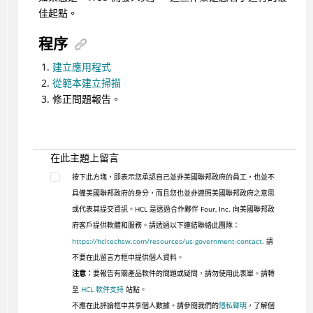
佳起點。
程序
建立應用程式
從範本建立掃描
修正問題報告。
在此主題上留言
按下此方塊，即表示您承認自己並非美國聯邦政府的員工，也並不
具備美國聯邦政府的身分，而且您也並非遵照美國聯邦政府之意思
或代表其提交資訊。HCL 是透過合作夥伴 Four, Inc. 向美國聯邦政
府客戶提供軟體和服務。請透過以下連結聯絡此團隊：
https://hcltechsw.com/resources/us-government-contact
. 請
不要在此留言方框中提供個人資料。
注意：
要報告有關產品軟件的問題或疑問，請勿使用此表單。請轉
至
HCL 軟件支持
站點。
不應在此評論框中共享個人數據。請參閱我們的
隱私聲明
，了解個