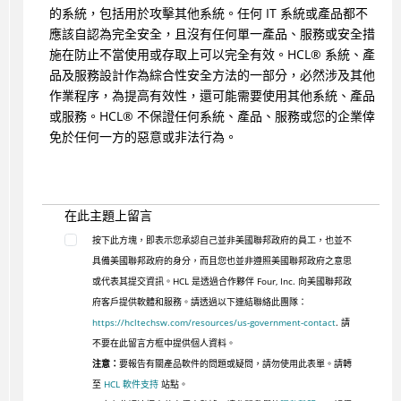
的系統，包括用於攻擊其他系統。任何 IT 系統或產品都不
應該自認為完全安全，且沒有任何單一產品、服務或安全措
施在防止不當使用或存取上可以完全有效。
HCL
®
系統、產
品及服務設計作為綜合性安全方法的一部分，必然涉及其他
作業程序，為提高有效性，還可能需要使用其他系統、產品
或服務。
HCL
®
不保證任何系統、產品、服務或您的企業倖
免於任何一方的惡意或非法行為。
在此主題上留言
按下此方塊，即表示您承認自己並非美國聯邦政府的員工，也並不
具備美國聯邦政府的身分，而且您也並非遵照美國聯邦政府之意思
或代表其提交資訊。HCL 是透過合作夥伴 Four, Inc. 向美國聯邦政
府客戶提供軟體和服務。請透過以下連結聯絡此團隊：
https://hcltechsw.com/resources/us-government-contact
. 請
不要在此留言方框中提供個人資料。
注意：
要報告有關產品軟件的問題或疑問，請勿使用此表單。請轉
至
HCL 軟件支持
站點。