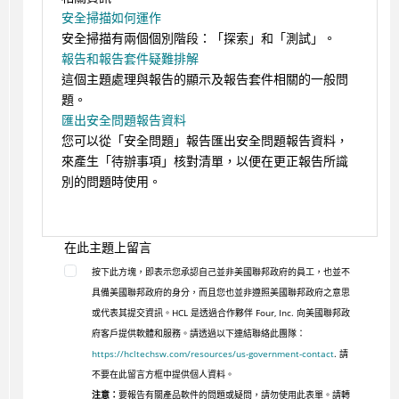
安全掃描如何運作
安全掃描有兩個個別階段：「探索」和「測試」。
報告和報告套件疑難排解
這個主題處理與報告的顯示及報告套件相關的一般問
題。
匯出安全問題報告資料
您可以從「安全問題」報告匯出安全問題報告資料，
來產生「待辦事項」核對清單，以便在更正報告所識
別的問題時使用。
在此主題上留言
按下此方塊，即表示您承認自己並非美國聯邦政府的員工，也並不
具備美國聯邦政府的身分，而且您也並非遵照美國聯邦政府之意思
或代表其提交資訊。HCL 是透過合作夥伴 Four, Inc. 向美國聯邦政
府客戶提供軟體和服務。請透過以下連結聯絡此團隊：
https://hcltechsw.com/resources/us-government-contact
. 請
不要在此留言方框中提供個人資料。
注意：
要報告有關產品軟件的問題或疑問，請勿使用此表單。請轉