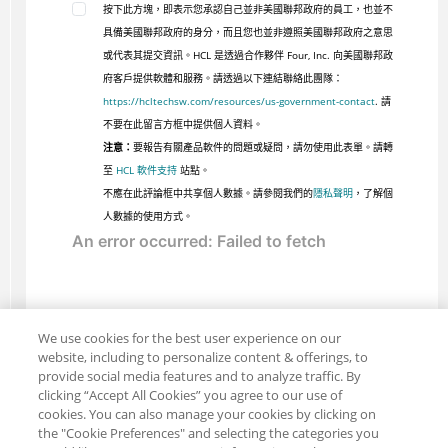
按下此方塊，即表示您承認自己並非美國聯邦政府的員工，也並不
具備美國聯邦政府的身分，而且您也並非遵照美國聯邦政府之意思
或代表其提交資訊。HCL 是透過合作夥伴 Four, Inc. 向美國聯邦政
府客戶提供軟體和服務。請透過以下連結聯絡此團隊：
https://hcltechsw.com/resources/us-government-contact
. 請
不要在此留言方框中提供個人資料。
注意：
要報告有關產品軟件的問題或疑問，請勿使用此表單。請轉
至
HCL 軟件支持
站點。
不應在此評論框中共享個人數據。請參閱我們的
隱私聲明
，了解個
人數據的使用方式。
We use cookies for the best user experience on our
website, including to personalize content & offerings, to
provide social media features and to analyze traffic. By
clicking “Accept All Cookies” you agree to our use of
cookies. You can also manage your cookies by clicking on
the "Cookie Preferences" and selecting the categories you