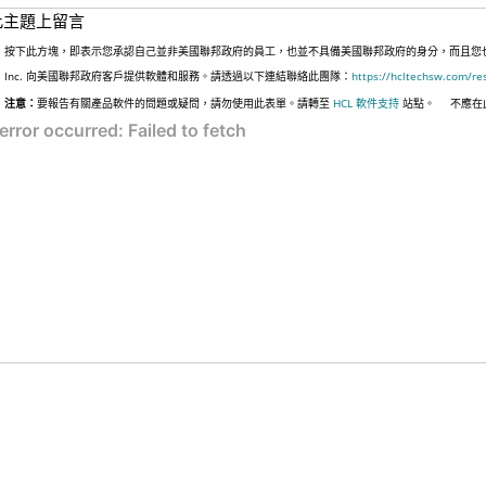
此主題上留言
按下此方塊，即表示您承認自己並非美國聯邦政府的員工，也並不具備美國聯邦政府的身分，而且您也並非
Inc. 向美國聯邦政府客戶提供軟體和服務。請透過以下連結聯絡此團隊：
https://hcltechsw.com/re
注意：
要報告有關產品軟件的問題或疑問，請勿使用此表單。請轉至
HCL 軟件支持
站點。
不應在