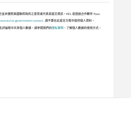
遵照美國聯邦政府之意思或代表其提交資訊。HCL 是透過合作夥伴 Four,
sources/us-government-contact
. 請不要在此留言方框中提供個人資料。
此評論框中共享個人數據。請參閱我們的
隱私聲明
，了解個人數據的使用方式。