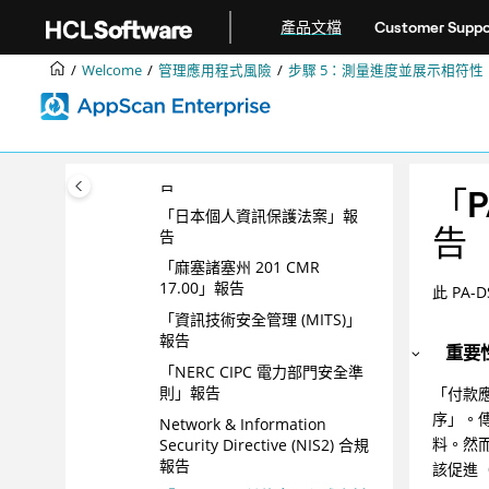
跳转到主要内容
「聯邦政府風險與授權管理計
產品文檔
Customer Suppo
劃 (FedRAMP)」報告
Welcome
管理應用程式風險
步驟 5：測量進度並展示相符性
「金融服務 (GLBA)」報告
「資訊自由及隱私權保護法案
(FIPPA)」報告
[US] 醫療服務 (HIPAA) 合規報
告
「
「日本個人資訊保護法案」報
告
告
「麻塞諸塞州 201 CMR
17.00」報告
此 PA
「資訊技術安全管理 (MITS)」
報告
重要
「NERC CIPC 電力部門安全準
則」報告
「付款應用
序」。
Network & Information
料。然
Security Directive (NIS2) 合規
報告
該促進（