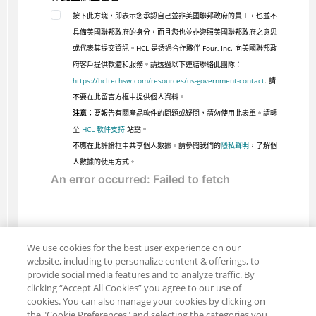
按下此方塊，即表示您承認自己並非美國聯邦政府的員工，也並不
具備美國聯邦政府的身分，而且您也並非遵照美國聯邦政府之意思
或代表其提交資訊。HCL 是透過合作夥伴 Four, Inc. 向美國聯邦政
府客戶提供軟體和服務。請透過以下連結聯絡此團隊：
https://hcltechsw.com/resources/us-government-contact
. 請
不要在此留言方框中提供個人資料。
注意：
要報告有關產品軟件的問題或疑問，請勿使用此表單。請轉
至
HCL 軟件支持
站點。
不應在此評論框中共享個人數據。請參閱我們的
隱私聲明
，了解個
人數據的使用方式。
We use cookies for the best user experience on our
website, including to personalize content & offerings, to
provide social media features and to analyze traffic. By
clicking “Accept All Cookies” you agree to our use of
cookies. You can also manage your cookies by clicking on
the "Cookie Preferences" and selecting the categories you