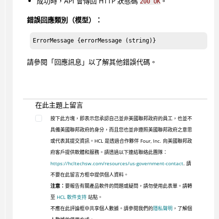
成功時，API 會傳回 HTTP 狀態碼
。
200 OK
錯誤回應類別（模型）：
ErrorMessage {errorMessage (string)}
請參閱「回應訊息」以了解其他錯誤代碼。
在此主題上留言
按下此方塊，即表示您承認自己並非美國聯邦政府的員工，也並不
具備美國聯邦政府的身分，而且您也並非遵照美國聯邦政府之意思
或代表其提交資訊。HCL 是透過合作夥伴 Four, Inc. 向美國聯邦政
府客戶提供軟體和服務。請透過以下連結聯絡此團隊：
https://hcltechsw.com/resources/us-government-contact
. 請
不要在此留言方框中提供個人資料。
注意：
要報告有關產品軟件的問題或疑問，請勿使用此表單。請轉
至
HCL 軟件支持
站點。
不應在此評論框中共享個人數據。請參閱我們的
隱私聲明
，了解個