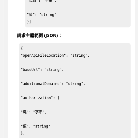
"位置": "字串",

"值": "string"

}]
請求主體範例 (JSON)：
{

"openApiFileLocation": "string",

"baseUrl": "string",

"additionalDomains": "string",

"authorization": {

"鍵": "字串",

"值": "string"

},
