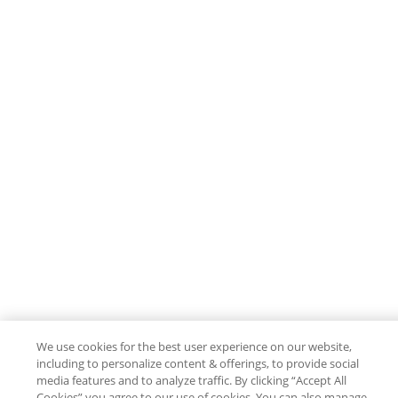
We use cookies for the best user experience on our website,
including to personalize content & offerings, to provide social
media features and to analyze traffic. By clicking “Accept All
Cookies” you agree to our use of cookies. You can also manage