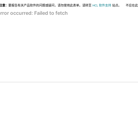
注意：
要报告有关产品软件的问题或疑问，请勿使用此表单。请转至
HCL 软件支持
站点。
不应在