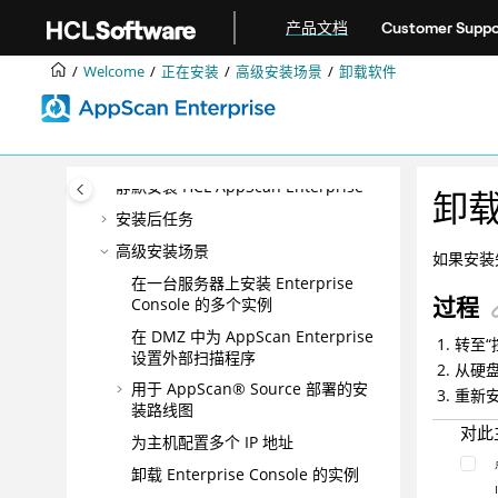
跳转到主要内容
产品概述
产品文档
Customer Suppo
正在安装
Welcome
正在安装
高级安装场景
卸载软件
规划部署和安装
安装前任务
安装任务
静默安装 HCL AppScan Enterprise
卸
安装后任务
高级安装场景
如果安装
在一台服务器上安装 Enterprise
过程
Console 的多个实例
在 DMZ 中为 AppScan Enterprise
转至
设置外部扫描程序
从硬盘
用于 AppScan® Source 部署的安
重新
装路线图
对此
为主机配置多个 IP 地址
卸载 Enterprise Console 的实例