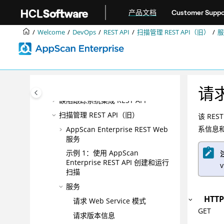
跳转到主要内容
产品文档
Customer Suppo
正在安装
升级和迁移
Welcome
DevOps
REST API
扫描管理 REST API（旧）
服
集成
DevOps
REST API
AppScan Enterprise REST API
请
缺陷跟踪系统集成 REST API
扫描管理 REST API（旧）
该 RE
系信息
AppScan Enterprise REST Web
服务
示例 1：使用 AppScan
Enterprise REST API 创建和运行
扫描
服务
HTT
请求 Web Service 模式
GET
请求版本信息