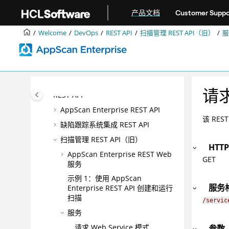
跳转到主要内容
企业的AppScan®无障碍功能
产品文档
Customer Suppo
产品概述
Welcome
DevOps
REST API
扫描管理 REST API（旧）
服
正在安装
升级和迁移
集成
DevOps
请
REST API
AppScan Enterprise REST API
该 RE
缺陷跟踪系统集成 REST API
扫描管理 REST API（旧）
HTT
AppScan Enterprise REST Web
GET
服务
示例 1：使用 AppScan
服务
Enterprise REST API 创建和运行
扫描
/servic
服务
请求 Web Service 模式
参数