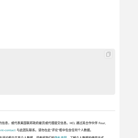
，或代表美国联邦政府雇员或代理提交信息。HCL 通过其合作伙伴 Four,
ent-contact
与此团队联系。请勿在此“评论”框中包含任何个人数据。
此评论框中共享个人数据。请参阅我们的
隐私声明
，了解个人数据的使用方式。