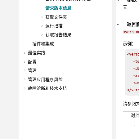
无
请求版本信息
获取文件夹
返回
运行扫描
<versio
获取报告结果
插件和集成
示例：
最佳实践
<versi
配置
   <b
   <d
管理
   <r
管理应用程序风险
   <u
故障诊断和技术支持
</ver
参考
请参阅
词汇表
对