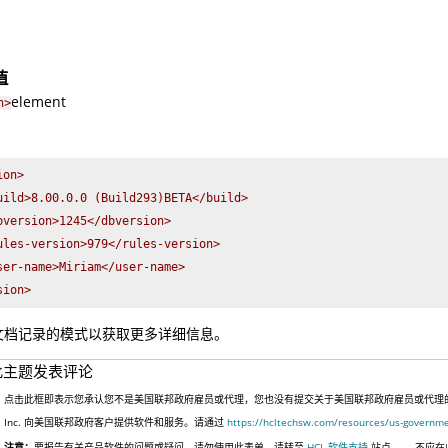
值
element
n>
on>

uild>8.00.0.0 (Build293)BETA</build>

bversion>1245</dbversion>

ules-version>979</rules-version>

ser-name>Miriam</user-name>

sion>
文档记录的模式以获取更多详细信息。
此主题发表评论
点击此框即表示您承认您不是美国联邦政府雇员或代理，您也没有提交关于美国联邦政府雇员或代理的信息
Inc. 向美国联邦政府客户提供软件和服务。请通过
https://hcltechsw.com/resources/us-governm
注意：
要报告有关产品软件的问题或疑问，请勿使用此表单。请转至
HCL 软件支持
站点。
不应在