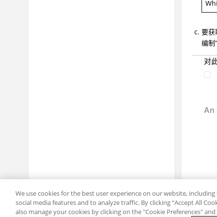
参考
Whi
词汇表
要获
编制
对
We use cookies for the best user experience on our website, including 
social media features and to analyze traffic. By clicking “Accept All Co
also manage your cookies by clicking on the "Cookie Preferences" and s