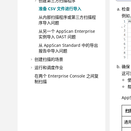
创建第三方扫描程序
准备 CSV 文件进行导入
检查
例如
从内部扫描程序或第三方扫描程
序导入问题
从另一个 AppScan Enterprise
实例导入 DAST 问题
从 AppScan Standard 中的导出
报告中导入问题
创建扫描的场景
确保 
运行和调度作业
这可
在两个 Enterprise Console 之间复
制扫描
停止然后恢复作业
Ap
步骤 3：确定风险和划分漏洞优先级
步骤 4：补救任务
扫
步骤 5：度量进度并获得合规性证明
通
故障诊断和技术支持