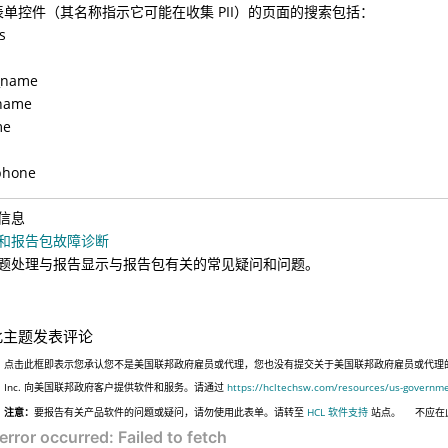
表单控件（其名称指示它可能在收集 PII）的页面的搜索包括：
s
t_name
tname
me
phone
信息
和报告包故障诊断
题处理与报告显示与报告包有关的常见疑问和问题。
此主题发表评论
点击此框即表示您承认您不是美国联邦政府雇员或代理，您也没有提交关于美国联邦政府雇员或代理的信息
Inc. 向美国联邦政府客户提供软件和服务。请通过
https://hcltechsw.com/resources/us-governm
注意：
要报告有关产品软件的问题或疑问，请勿使用此表单。请转至
HCL 软件支持
站点。
不应在