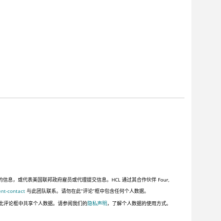
，或代表美国联邦政府雇员或代理提交信息。HCL 通过其合作伙伴 Four,
ent-contact
与此团队联系。请勿在此“评论”框中包含任何个人数据。
此评论框中共享个人数据。请参阅我们的
隐私声明
，了解个人数据的使用方式。