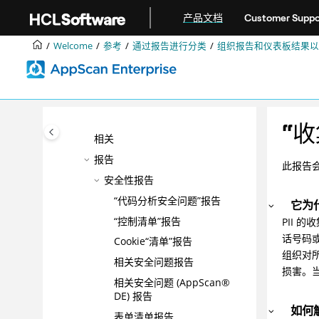
跳转到主要内容
将报告数据分组
产品文档
Customer Suppo
搜索报告数据
Welcome
参考
通过报告进行分类
组织报告和仪表板结果以
在报告中使用相同的 URL 识别页
面
管理报告中的问题
导出脱机分析的数据
将静态分析数据与动态分析数据
“收
相关
报告
此报告会列
安全性报告
“代码分析安全问题”报告
它为
“控制清单”报告
PII
话号码或
Cookie“清单”报告
组织对
相关安全问题报告
损害。
相关安全问题 (AppScan®
DE) 报告
如何触
表单清单报告